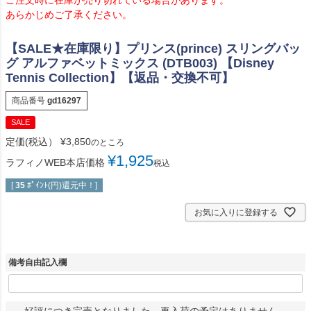
あらかじめご了承ください。
【SALE★在庫限り】プリンス(prince) スリングバッ
グ アルファベットミックス (DTB003) 【Disney
Tennis Collection】【返品・交換不可】
商品番号
gd16297
SALE
定価(税込）
¥
3,850
のところ
¥
1,925
ラフィノWEB本店価格
税込
[
35
ﾎﾟｲﾝﾄ(円)還元中！]
お気に入りに登録する
備考自由記入欄
好評につき完売となりました。再入荷の予定はありません。