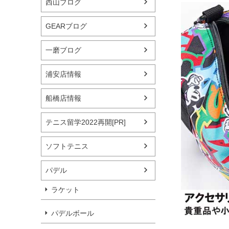
西山ブログ
GEARブログ
一磨ブログ
浦安店情報
船橋店情報
テニス留学2022再開[PR]
ソフトテニス
パデル
ラケット
パデルボール