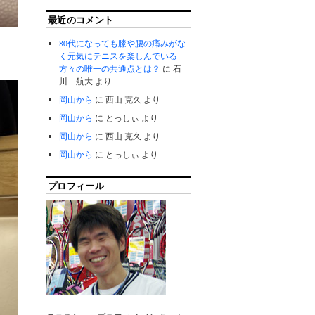
最近のコメント
80代になっても膝や腰の痛みがな
く元気にテニスを楽しんでいる
方々の唯一の共通点とは？
に
石
川 航大
より
岡山から
に
西山 克久
より
岡山から
に
とっしぃ
より
岡山から
に
西山 克久
より
岡山から
に
とっしぃ
より
プロフィール