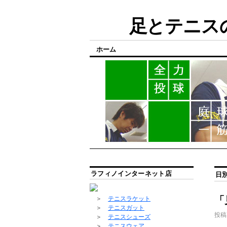
足とテニスの
ホーム
ラフィノインターネット店
日
「
＞
テニスラケット
＞
テニスガット
投稿
＞
テニスシューズ
＞
テニスウェア