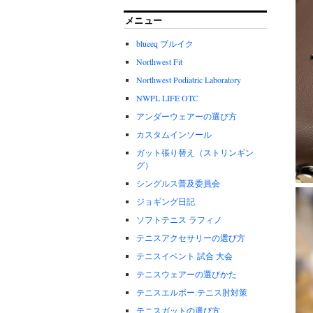
メニュー
blueeq ブルイク
Northwest Fit
Northwest Podiatric Laboratory
NWPL LIFE OTC
アンダーウェアーの選び方
カスタムインソール
ガット張り替え（ストリンギン
グ）
シングルス普及委員会
ジョギング日記
ソフトテニス ラフィノ
テニスアクセサリーの選び方
テニスイベント 試合 大会
テニスウェアーの選びかた
テニスエルボー.テニス肘対策
テニスガットの選び方。