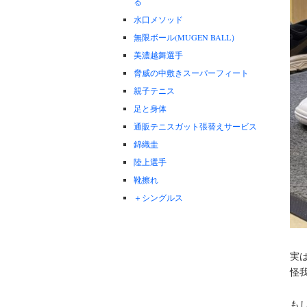
る
水口メソッド
無限ボール(MUGEN BALL）
美濃越舞選手
脅威の中敷きスーパーフィート
親子テニス
足と身体
通販テニスガット張替えサービス
錦織圭
陸上選手
靴擦れ
＋シングルス
実は
怪
も