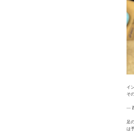
イ
そ
— 
足
は