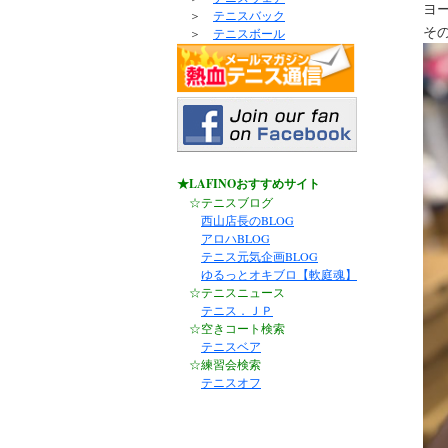
ヨ
＞
テニスバック
その
＞
テニスボール
★LAFINOおすすめサイト
☆テニスブログ
西山店長のBLOG
アロハBLOG
テニス元気企画BLOG
ゆるっとオキブロ【軟庭魂】
☆テニスニュース
テニス．ＪＰ
☆空きコート検索
テニスベア
☆練習会検索
テニスオフ