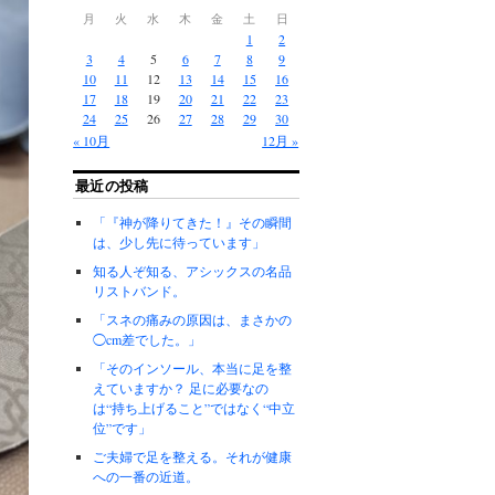
月
火
水
木
金
土
日
1
2
3
4
5
6
7
8
9
10
11
12
13
14
15
16
17
18
19
20
21
22
23
24
25
26
27
28
29
30
« 10月
12月 »
最近の投稿
「『神が降りてきた！』その瞬間
は、少し先に待っています」
知る人ぞ知る、アシックスの名品
リストバンド。
「スネの痛みの原因は、まさかの
◯cm差でした。」
「そのインソール、本当に足を整
えていますか？ 足に必要なの
は“持ち上げること”ではなく“中立
位”です」
ご夫婦で足を整える。それが健康
への一番の近道。