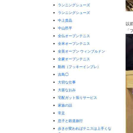
ランニングシューズ
ランニングシューズ
中上貴晶
以前
中山昂平
「
全仏オープンテニス
全米オープンテニス
全英オープン ウィンブルドン
全豪オープンテニス
動画（フッキーインプレ）
吉鳥◯
大切な仕事
大坂なおみ
宅配ガット張りサービス
家族の話
常足
息子と鉄道旅行
歩きが変わればテニスは上手くな