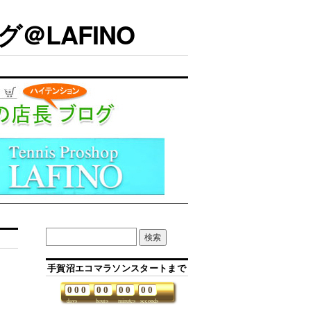
＠LAFINO
手賀沼エコマラソンスタートまで
0
0
0
0
0
0
0
0
0
days
hours
minutes
seconds