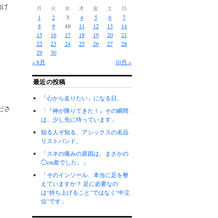
動け
月
火
水
木
金
土
日
1
2
3
4
5
6
7
8
9
10
11
12
13
14
15
16
17
18
19
20
21
22
23
24
25
26
27
28
29
30
« 8月
10月 »
最近の投稿
「心から走りたい」になる日。
ださ
「『神が降りてきた！』その瞬間
は、少し先に待っています」
知る人ぞ知る、アシックスの名品
リストバンド。
「スネの痛みの原因は、まさかの
◯cm差でした。」
「そのインソール、本当に足を整
えていますか？ 足に必要なの
は“持ち上げること”ではなく“中立
位”です」