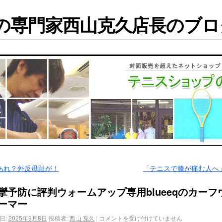
専門家西山克久店長のブログ
あれ？外反母趾が！
「テニスで膝が痛む人へ
攣予防に評判ウォームアップ専用blueeqのカーフ
ーマー
日:
2025年9月8日
投稿者:
西山 克久
|
コメントを受け付けていません