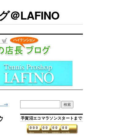
＠LAFINO
」
→
ウ
手賀沼エコマラソンスタートまで
0
0
0
0
0
0
0
0
0
days
hours
minutes
seconds