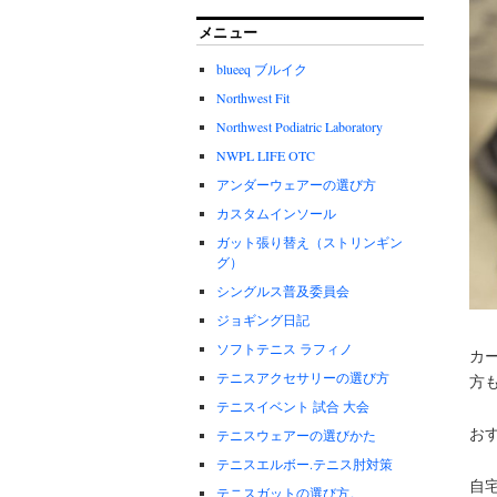
メニュー
blueeq ブルイク
Northwest Fit
Northwest Podiatric Laboratory
NWPL LIFE OTC
アンダーウェアーの選び方
カスタムインソール
ガット張り替え（ストリンギン
グ）
シングルス普及委員会
ジョギング日記
ソフトテニス ラフィノ
カ
テニスアクセサリーの選び方
方も
テニスイベント 試合 大会
お
テニスウェアーの選びかた
テニスエルボー.テニス肘対策
自
テニスガットの選び方。