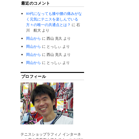
最近のコメント
80代になっても膝や腰の痛みがな
く元気にテニスを楽しんでいる
方々の唯一の共通点とは？
に
石
川 航大
より
岡山から
に
西山 克久
より
岡山から
に
とっしぃ
より
岡山から
に
西山 克久
より
岡山から
に
とっしぃ
より
プロフィール
テニスショップラフィノ インターネ