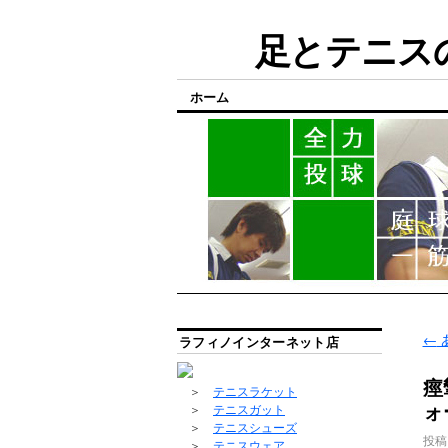
足とテニスの
ホーム
←
ラフィノインターネット店
痙
＞
テニスラケット
ォ
＞
テニスガット
＞
テニスシューズ
投稿
＞
テニスウェア