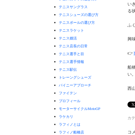
い
テニスサングラス
る
テニスシューズの選び方
テニスボールの選び方
ふ
テニスラケット
テニス婚活
興
テニス店長の日常
👉
テニス選手と目
テニス選手情報
船
テニス駅伝
い
トレーングシューズ
バイニーアプローチ
西
ファイテン
プロフィール
モーターサイクルMotoGP
ラケカリ
カテ
ラフィノとは
コ
ラフィノ船橋店