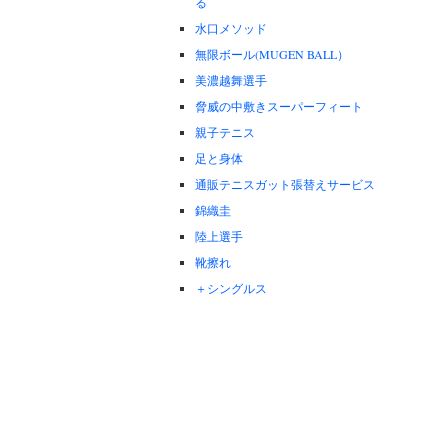
る
水口メソッド
無限ボール(MUGEN BALL）
美濃越舞選手
脅威の中敷きスーパーフィート
親子テニス
足と身体
通販テニスガット張替えサービス
錦織圭
陸上選手
靴擦れ
＋シングルス