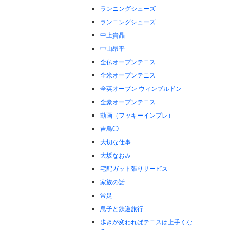
ランニングシューズ
ランニングシューズ
中上貴晶
中山昂平
全仏オープンテニス
全米オープンテニス
全英オープン ウィンブルドン
全豪オープンテニス
動画（フッキーインプレ）
吉鳥◯
大切な仕事
大坂なおみ
宅配ガット張りサービス
家族の話
常足
息子と鉄道旅行
歩きが変わればテニスは上手くな