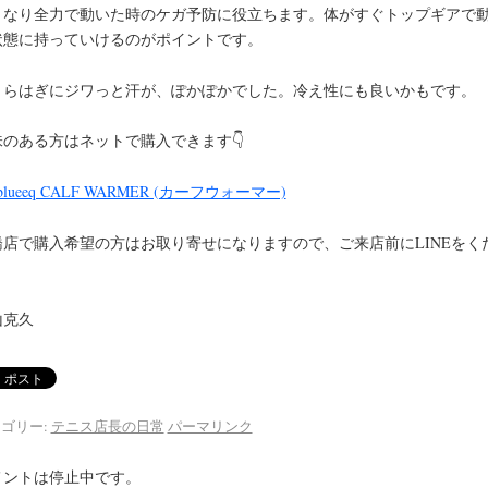
きなり全力で動いた時のケガ予防に役立ちます。体がすぐトップギアで
状態に持っていけるのがポイントです。
くらはぎにジワっと汗が、ぽかぽかでした。冷え性にも良いかもです。
味のある方はネットで購入できます👇
blueeq CALF WARMER (カーフウォーマー)
橋店で購入希望の方はお取り寄せになりますので、ご来店前にLINEをく
。
山克久
ゴリー:
テニス店長の日常
パーマリンク
メントは停止中です。