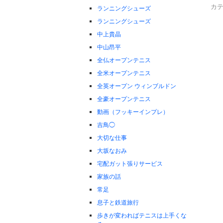
カテ
ランニングシューズ
ランニングシューズ
中上貴晶
中山昂平
全仏オープンテニス
全米オープンテニス
全英オープン ウィンブルドン
全豪オープンテニス
動画（フッキーインプレ）
吉鳥◯
大切な仕事
大坂なおみ
宅配ガット張りサービス
家族の話
常足
息子と鉄道旅行
歩きが変わればテニスは上手くな