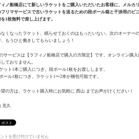
フィノ船橋店にて新しいラケットをご購入いただいたお客様に、メルカ
のフリマサービスで古いラケットを送るための段ボール箱と干渉用のビ
袋を1枚無料で差し上げます。
わなくなったラケット、眠らせておくのはもったいない。次のオーナー
で、もうひと働きしてもらいましょう！
このサービスは【ラフィノ船橋店で購入の方限定】です。オンライン購入
応しておりません。
ラケット1本ご購入につき、段ボール1枚をお渡しします。
段ボール1枚につき、ラケット1〜2本が梱包可能です。
希望の方は、ラケット購入時にお気軽に 西山 までお声がけください！
 克久
メントを受け付けていません