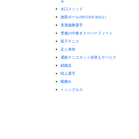
る
水口メソッド
無限ボール(MUGEN BALL）
美濃越舞選手
脅威の中敷きスーパーフィート
親子テニス
足と身体
通販テニスガット張替えサービス
錦織圭
陸上選手
靴擦れ
＋シングルス