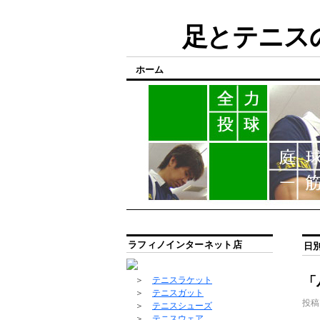
足とテニスの
ホーム
ラフィノインターネット店
日
「
＞
テニスラケット
＞
テニスガット
投稿
＞
テニスシューズ
＞
テニスウェア