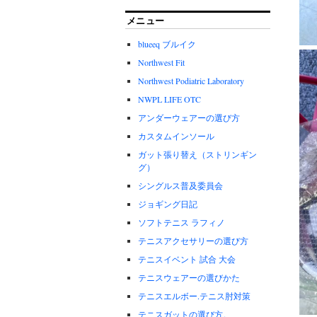
メニュー
blueeq ブルイク
Northwest Fit
Northwest Podiatric Laboratory
NWPL LIFE OTC
アンダーウェアーの選び方
カスタムインソール
ガット張り替え（ストリンギン
グ）
シングルス普及委員会
ジョギング日記
ソフトテニス ラフィノ
テニスアクセサリーの選び方
テニスイベント 試合 大会
テニスウェアーの選びかた
テニスエルボー.テニス肘対策
テニスガットの選び方。