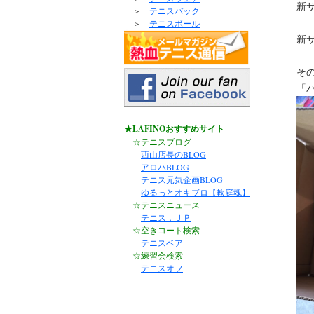
新
＞
テニスバック
＞
テニスボール
新
そ
「
★LAFINOおすすめサイト
☆テニスブログ
西山店長のBLOG
アロハBLOG
テニス元気企画BLOG
ゆるっとオキブロ【軟庭魂】
☆テニスニュース
テニス．ＪＰ
☆空きコート検索
テニスベア
☆練習会検索
テニスオフ