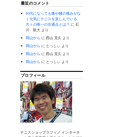
最近のコメント
80代になっても膝や腰の痛みがな
く元気にテニスを楽しんでいる
方々の唯一の共通点とは？
に
石
川 航大
より
岡山から
に
西山 克久
より
岡山から
に
とっしぃ
より
岡山から
に
西山 克久
より
岡山から
に
とっしぃ
より
プロフィール
テニスショップラフィノ インターネ