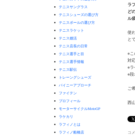
ラ
テニスサングラス
ど
テニスシューズの選び方
ル
テニスボールの選び方
テニスラケット
使
テニス婚活
と
テニス店長の日常
※
テニス選手と目
対
テニス選手情報
※
テニス駅伝
※
トレーングシューズ
バイニーアプローチ
ご
ファイテン
プロフィール
西山
モーターサイクルMotoGP
ラケカリ
ラフィノとは
ラフィノ船橋店
コ