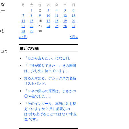
リな
月
火
水
木
金
土
日
ニー
1
2
3
4
5
6
7
8
9
10
11
12
13
14
15
16
17
18
19
20
21
22
23
24
25
26
27
のも
28
29
30
« 3月
5月 »
最近の投稿
には
「心から走りたい」になる日。
「『神が降りてきた！』その瞬間
は、少し先に待っています」
知る人ぞ知る、アシックスの名品
リストバンド。
「スネの痛みの原因は、まさかの
◯cm差でした。」
「そのインソール、本当に足を整
えていますか？ 足に必要なの
は“持ち上げること”ではなく“中立
位”です」