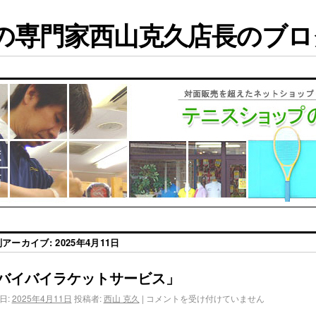
専門家西山克久店長のブログ
別アーカイブ:
2025年4月11日
バイバイラケットサービス」
日:
2025年4月11日
投稿者:
西山 克久
|
コメントを受け付けていません