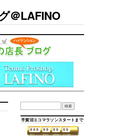
＠LAFINO
手賀沼エコマラソンスタートまで
0
0
0
0
0
0
0
0
0
days
hours
minutes
seconds