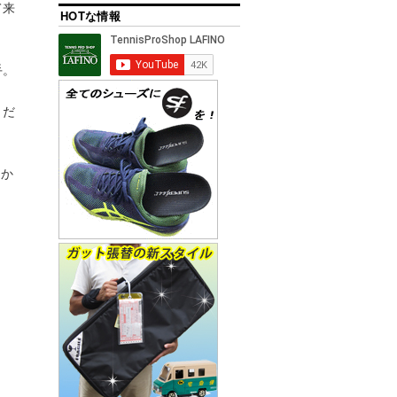
て来
HOTな情報
手。
くだ
なか