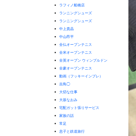
ラフィノ船橋店
ランニングシューズ
ランニングシューズ
中上貴晶
中山昂平
全仏オープンテニス
全米オープンテニス
全英オープン ウィンブルドン
全豪オープンテニス
動画（フッキーインプレ）
吉鳥◯
大切な仕事
大坂なおみ
宅配ガット張りサービス
家族の話
常足
息子と鉄道旅行