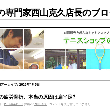
専門家西山克久店長のブログ
別アーカイブ:
2025年4月5日
の疲労骨折、本当の原因は扁平足⁉︎
日:
2025年4月5日
投稿者:
西山 克久
|
コメントを受け付けていません