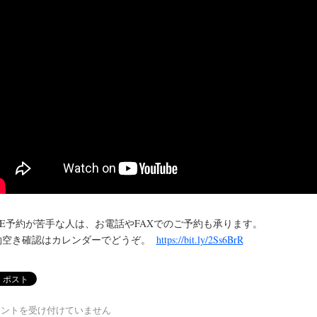
INE予約が苦手な人は、お電話やFAXでのご予約も承ります。
約空き確認はカレンダーでどうぞ。
https://bit.ly/2Ss6BrR
メントを受け付けていません