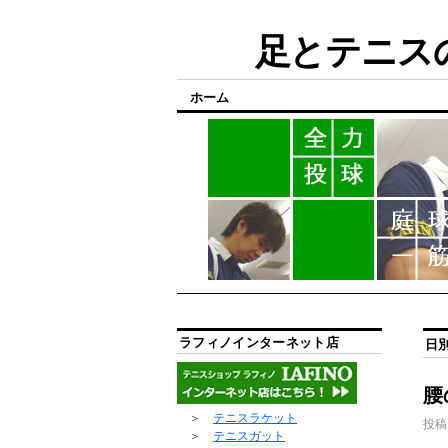
足とテニスの
ホーム
ラフィノインターネット店
日
腰
＞
テニスラケット
投稿
＞
テニスガット