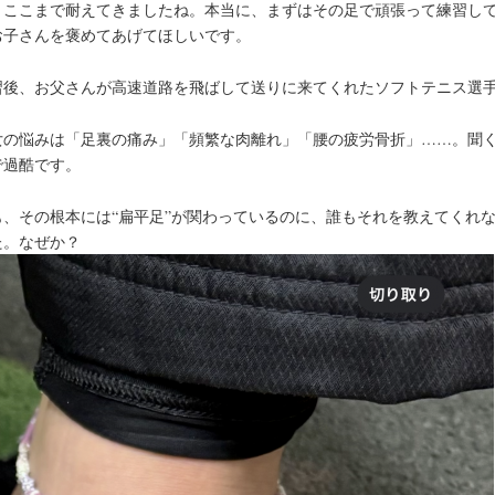
くここまで耐えてきましたね。本当に、まずはその足で頑張って練習し
お子さんを褒めてあげてほしいです。
習後、お父さんが高速道路を飛ばして送りに来てくれたソフトテニス選
女の悩みは「足裏の痛み」「頻繁な肉離れ」「腰の疲労骨折」……。聞
で過酷です。
も、その根本には“扁平足”が関わっているのに、誰もそれを教えてくれ
た。なぜか？