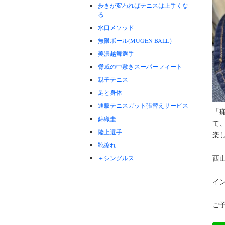
歩きが変わればテニスは上手くな
る
水口メソッド
無限ボール(MUGEN BALL）
美濃越舞選手
脅威の中敷きスーパーフィート
親子テニス
足と身体
通販テニスガット張替えサービス
「
錦織圭
て
陸上選手
楽
靴擦れ
西
＋シングルス
イ
ご予