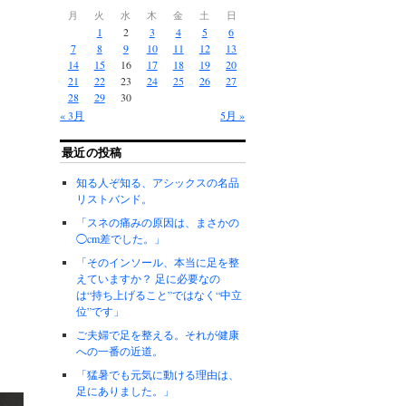
月
火
水
木
金
土
日
1
2
3
4
5
6
7
8
9
10
11
12
13
14
15
16
17
18
19
20
21
22
23
24
25
26
27
28
29
30
« 3月
5月 »
最近の投稿
知る人ぞ知る、アシックスの名品
リストバンド。
「スネの痛みの原因は、まさかの
◯cm差でした。」
「そのインソール、本当に足を整
えていますか？ 足に必要なの
は“持ち上げること”ではなく“中立
位”です」
ご夫婦で足を整える。それが健康
への一番の近道。
「猛暑でも元気に動ける理由は、
足にありました。」