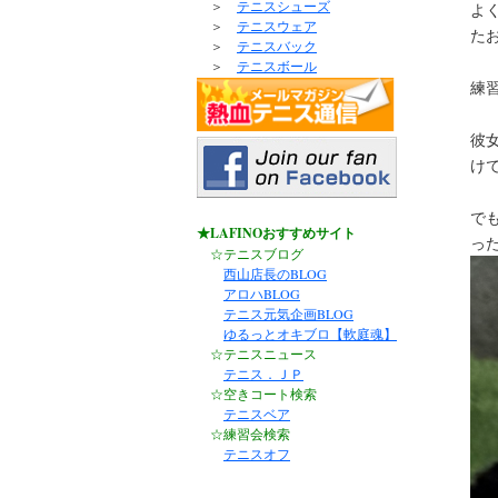
＞
テニスシューズ
よ
＞
テニスウェア
た
＞
テニスバック
＞
テニスボール
練
彼
け
で
★LAFINOおすすめサイト
っ
☆テニスブログ
西山店長のBLOG
アロハBLOG
テニス元気企画BLOG
ゆるっとオキブロ【軟庭魂】
☆テニスニュース
テニス．ＪＰ
☆空きコート検索
テニスベア
☆練習会検索
テニスオフ