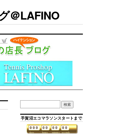
＠LAFINO
手賀沼エコマラソンスタートまで
0
0
0
0
0
0
0
0
0
days
hours
minutes
seconds