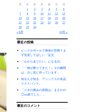
月
火
水
木
金
土
日
1
2
3
4
5
6
7
8
9
10
11
12
13
14
15
16
17
18
19
20
21
22
23
24
25
26
27
28
29
30
« 8月
10月 »
最近の投稿
ピックルボールで身体が悲鳴？ま
ず見直してほしい「足元
「心から走りたい」になる日。
「『神が降りてきた！』その瞬間
は、少し先に待っています」
知る人ぞ知る、アシックスの名品
リストバンド。
「スネの痛みの原因は、まさかの
◯cm差でした。」
最近のコメント