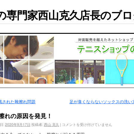
専門家西山克久店長のブログ
残された靴擦れ問題
足が臭くならないソックスの洗い
擦れの原因を発見！
日:
2020年9月17日
投稿者:
西山 克久
|
コメントを受け付けていません