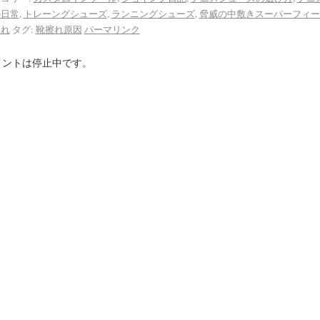
の日常
,
トレーングシューズ
,
ランニングシューズ
,
脅威の中敷きスーパーフィー
擦れ
タグ:
靴擦れ原因
パーマリンク
メントは停止中です。