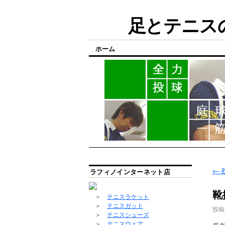
足とテニスの
ホーム
←
ラフィノインターネット店
靴
＞
テニスラケット
＞
テニスガット
投稿
＞
テニスシューズ
＞
テニスウェア