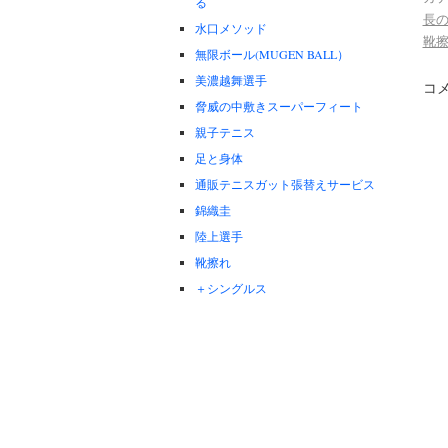
る
長
水口メソッド
靴
無限ボール(MUGEN BALL）
美濃越舞選手
コ
脅威の中敷きスーパーフィート
親子テニス
足と身体
通販テニスガット張替えサービス
錦織圭
陸上選手
靴擦れ
＋シングルス