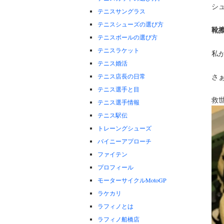
シ
テニスサングラス
テニスシューズの選び方
靴
テニスボールの選び方
テニスラケット
私
テニス婚活
さ
テニス店長の日常
テニス選手と目
救
テニス選手情報
テニス駅伝
トレーングシューズ
バイニーアプローチ
ファイテン
プロフィール
モーターサイクルMotoGP
ラケカリ
ラフィノとは
ラフィノ船橋店