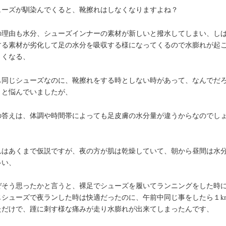
ューズが馴染んでくると、靴擦れはしなくなりますよね？
の理由も水分、シューズインナーの素材が新しいと撥水してしまい、し
する素材が劣化して足の水分を吸収する様になってくるので水膨れが起
くくなる、
も同じシューズなのに、靴擦れをする時としない時があって、なんでだ
？と悩んでいましたが、
の答えは、体調や時間帯によっても足皮膚の水分量が違うからなのでし
、
れはあくまで仮説ですが、夜の方が肌は乾燥していて、朝から昼間は水
多い、
ぜそう思ったかと言うと、裸足でシューズを履いてランニングをした時
じシューズで夜ランした時は快適だったのに、午前中同じ事をしたら１k
ただけで、踵に刺す様な痛みが走り水膨れが出来てしまったんです、