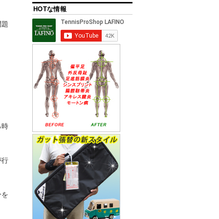
HOTな情報
問題
る時
が行
分を