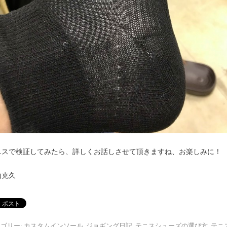
ニスで検証してみたら、詳しくお話しさせて頂きますね、お楽しみに！
山克久
ゴリー:
カスタムインソール
,
ジョギング日記
,
テニスシューズの選び方
,
テニ