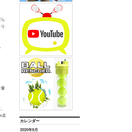
ばら
こり
ろ
ょ
分量
に、
m走
カレンダー
2020年9月