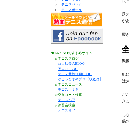
長
＞
テニスバック
＞
テニスボール
足
が
履
★LAFINOおすすめサイト
☆テニスブログ
靴
西山店長のBLOG
アロハBLOG
テニス元気企画BLOG
肌
ゆるっとオキブロ【軟庭魂】
は
☆テニスニュース
テニス．ＪＰ
だ
☆空きコート検索
テニスベア
き
☆練習会検索
テニスオフ
ち
保