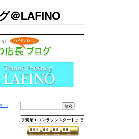
＠LAFINO
方
→
手賀沼エコマラソンスタートまで
0
0
0
0
0
0
0
0
0
days
hours
minutes
seconds