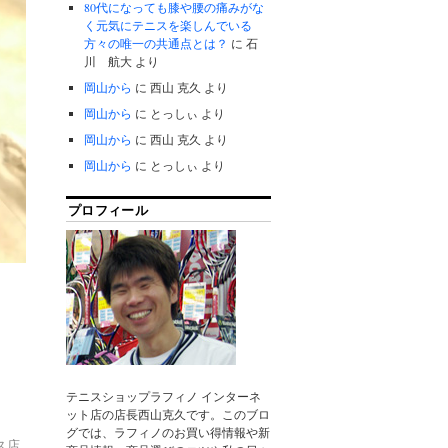
80代になっても膝や腰の痛みがな
く元気にテニスを楽しんでいる
方々の唯一の共通点とは？
に
石
川 航大
より
岡山から
に
西山 克久
より
岡山から
に
とっしぃ
より
岡山から
に
西山 克久
より
岡山から
に
とっしぃ
より
プロフィール
テニスショップラフィノ インターネ
ット店の店長西山克久です。このブロ
グでは、ラフィノのお買い得情報や新
ス店