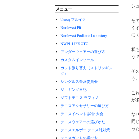
シ
メニュー
blueeq ブルイク
そ
く
Northwest Fit
に
Northwest Podiatric Laboratory
NWPL LIFE OTC
私
アンダーウェアーの選び方
う
カスタムインソール
ガット張り替え（ストリンギン
そ
グ）
う
シングルス普及委員会
ジョギング日記
こ
ソフトテニス ラフィノ
が
テニスアクセサリーの選び方
テニスイベント 試合 大会
な
同
テニスウェアーの選びかた
っ
テニスエルボー.テニス肘対策
テニスガットの選び方。