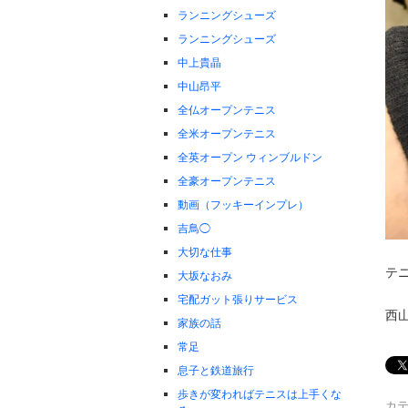
ランニングシューズ
ランニングシューズ
中上貴晶
中山昂平
全仏オープンテニス
全米オープンテニス
全英オープン ウィンブルドン
全豪オープンテニス
動画（フッキーインプレ）
吉鳥◯
大切な仕事
テ
大坂なおみ
宅配ガット張りサービス
西
家族の話
常足
息子と鉄道旅行
歩きが変わればテニスは上手くな
カテ