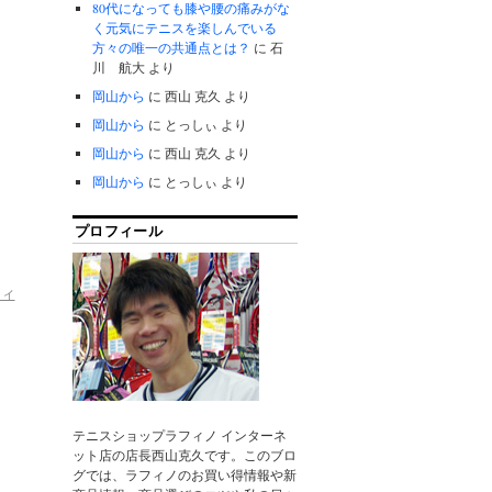
80代になっても膝や腰の痛みがな
く元気にテニスを楽しんでいる
方々の唯一の共通点とは？
に
石
川 航大
より
岡山から
に
西山 克久
より
岡山から
に
とっしぃ
より
岡山から
に
西山 克久
より
岡山から
に
とっしぃ
より
プロフィール
フィ
テニスショップラフィノ インターネ
ット店の店長西山克久です。このブロ
グでは、ラフィノのお買い得情報や新