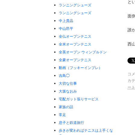
と
ランニングシューズ
ランニングシューズ
面
中上貴晶
中山昂平
誰
全仏オープンテニス
西
全米オープンテニス
全英オープン ウィンブルドン
全豪オープンテニス
動画（フッキーインプレ）
コ
吉鳥◯
カテ
大切な仕事
ー
大坂なおみ
宅配ガット張りサービス
家族の話
常足
息子と鉄道旅行
歩きが変わればテニスは上手くな