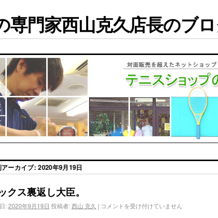
専門家西山克久店長のブログ
別アーカイブ:
2020年9月19日
ックス裏返し大臣。
日:
2020年9月19日
投稿者:
西山 克久
|
コメントを受け付けていません