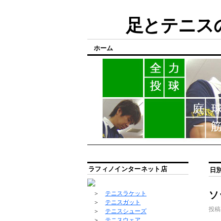
足とテニスの
ホーム
ラフィノインターネット店
日
ソ
＞
テニスラケット
＞
テニスガット
投稿
＞
テニスシューズ
＞
テニスウェア