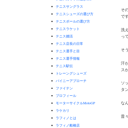
テニスサングラス
そ
テニスシューズの選び方
で
テニスボールの選び方
テニスラケット
洗
っ
テニス婚活
テニス店長の日常
そ
テニス選手と目
テニス選手情報
汗
テニス駅伝
ス
トレーングシューズ
バイニーアプローチ
ソ
ファイテン
タ
プロフィール
な
モーターサイクルMotoGP
ラケカリ
昔
ラフィノとは
ラフィノ船橋店