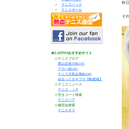
昨
＞
テニスバック
＞
テニスボール
そ
★LAFINOおすすめサイト
☆テニスブログ
西山店長のBLOG
アロハBLOG
テニス元気企画BLOG
ゆるっとオキブロ【軟庭魂】
☆テニスニュース
テニス．ＪＰ
☆空きコート検索
テニスベア
☆練習会検索
テニスオフ