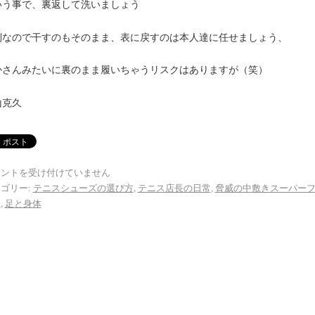
いう事で、裏返して洗いましょう
倒なので干すのもそのまま、表に戻すのは本人達に任せましょう、
かさんみたいに裏のまま履いちゃうリスクはありますが（笑）
山克久
メントを受け付けていません
ゴリー:
テニスシューズの選び方
,
テニス店長の日常
,
脅威の中敷きスーパー
ト
,
足と身体