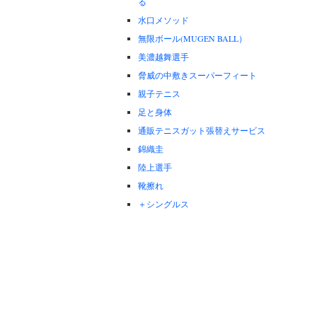
る
水口メソッド
無限ボール(MUGEN BALL）
美濃越舞選手
脅威の中敷きスーパーフィート
親子テニス
足と身体
通販テニスガット張替えサービス
錦織圭
陸上選手
靴擦れ
＋シングルス