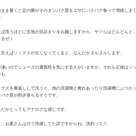
のまま履くと足の菌がそのタンパク質をエサにパクパク食べて増殖しま
す、
えば洗うほどに生地が目詰まりをお越しますから、ヤツらはどんどんと…
てるぜ！
う言えばソックスが古くなってくると、なんだかヌルヌルします、
が凄いのでシューズの通気性を気にする人がいますが、それも正体はソ
かも、
ックスを裏返しして洗うと、他の洗濯物と擦れあったり洗濯槽にぶつか
ンパク質が削ぎ落ちるそうです、
んだかとってもアナログな感じです、
々、お婆さんは川で洗濯してた訳ですからね、洗剤って？