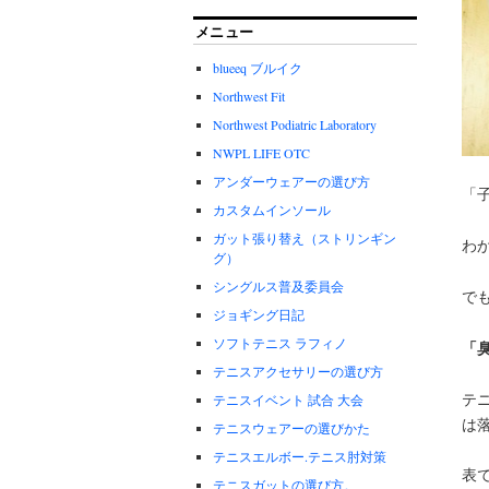
メニュー
blueeq ブルイク
Northwest Fit
Northwest Podiatric Laboratory
NWPL LIFE OTC
アンダーウェアーの選び方
「
カスタムインソール
ガット張り替え（ストリンギン
わ
グ）
シングルス普及委員会
で
ジョギング日記
ソフトテニス ラフィノ
「
テニスアクセサリーの選び方
テ
テニスイベント 試合 大会
は
テニスウェアーの選びかた
テニスエルボー.テニス肘対策
表
テニスガットの選び方。