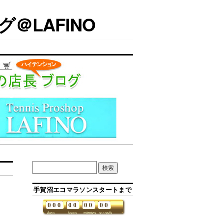
＠LAFINO
手賀沼エコマラソンスタートまで
0
0
0
0
0
0
0
0
0
days
hours
minutes
seconds