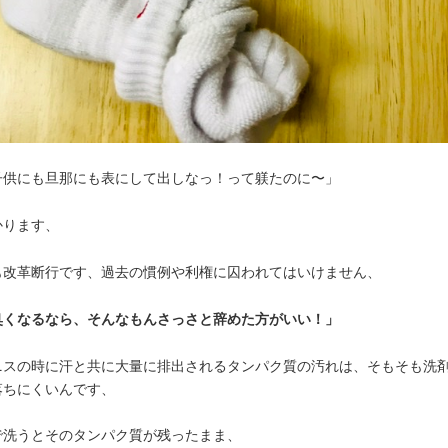
子供にも旦那にも表にして出しなっ！って躾たのに〜」
かります、
も改革断行です、過去の慣例や利権に囚われてはいけません、
臭くなるなら、そんなもんさっさと辞めた方がいい！」
ニスの時に汗と共に大量に排出されるタンパク質の汚れは、そもそも洗
落ちにくいんです、
で洗うとそのタンパク質が残ったまま、