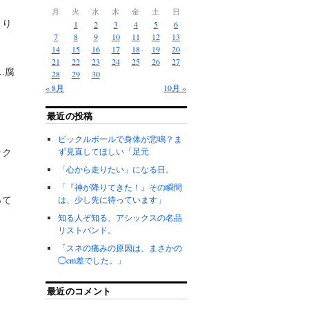
月
火
水
木
金
土
日
くり
1
2
3
4
5
6
7
8
9
10
11
12
13
14
15
16
17
18
19
20
21
22
23
24
25
26
27
.腐
28
29
30
« 8月
10月 »
最近の投稿
ピックルボールで身体が悲鳴？ま
ック
ず見直してほしい「足元
「心から走りたい」になる日。
「『神が降りてきた！』その瞬間
って
は、少し先に待っています」
知る人ぞ知る、アシックスの名品
リストバンド。
「スネの痛みの原因は、まさかの
◯cm差でした。」
最近のコメント