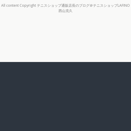
All content Copyright テニスショップ通販店長のブログ＠テニスショップLAFINO
西山克久