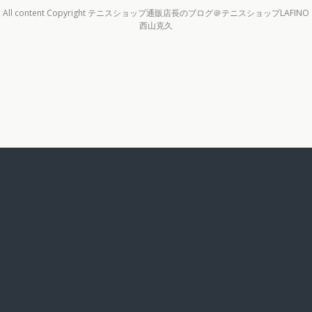
All content Copyright テニスショップ通販店長のブログ＠テニスショップLAFINO
西山克久