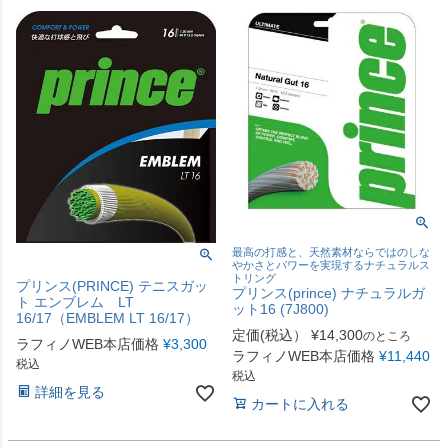
最高の打感と、天然素材ならではのしな
やかさとパワーを実現するナチュラルス
トリング
プリンス(PRINCE) テニスガッ
プリンス(prince) ナチュラルガ
ト エンブレム LT
ット16 (7J800)
16/17（EMBLEM LT 16/17）
定価(税込）
¥
14,300
のところ
ラフィノWEB本店価格
¥
3,300
ラフィノWEB本店価格
¥
11,440
税込
税込
詳細を見る
カートに入れる