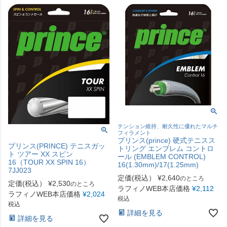
テンション維持、耐久性に優れたマルチ
フィラメント
プリンス(prince) 硬式テニスス
プリンス(PRINCE) テニスガッ
トリング エンブレム コントロ
ト ツアー XX スピン
ール (EMBLEM CONTROL)
16（TOUR XX SPIN 16）
16(1.30mm)/17(1.25mm)
7JJ023
定価(税込）
¥
2,640
のところ
定価(税込）
¥
2,530
のところ
ラフィノWEB本店価格
¥
2,112
ラフィノWEB本店価格
¥
2,024
税込
税込
詳細を見る
詳細を見る