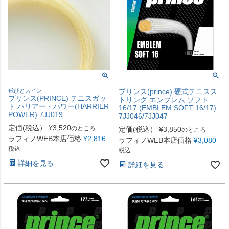
飛びとスピン
プリンス(prince) 硬式テニスス
プリンス(PRINCE) テニスガッ
トリング エンブレム ソフト
ト ハリアー・パワー(HARRIER
16/17 (EMBLEM SOFT 16/17)
POWER) 7JJ019
7JJ046/7JJ047
定価(税込）
¥
3,520
のところ
定価(税込）
¥
3,850
のところ
ラフィノWEB本店価格
¥
2,816
ラフィノWEB本店価格
¥
3,080
税込
税込
詳細を見る
詳細を見る