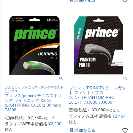
どんなラケットにもマッチングするスト
プリンス(PRINCE) テニスガッ
リングス
ト ファントムプロ
プリンス(prince) テニスストリ
16,17（PHANTOM PRO
ング ライトニング XX 16
16,17）7JJ035,7JJ036
(LIGHTNING XX 16(1.30mm))
7J398
定価(税込）
¥
3,080
のところ
ラフィノWEB本店価格
¥
2,464
定価(税込）
¥
2,750
のところ
税込
ラフィノWEB本店価格
¥
2,200
税込
詳細を見る