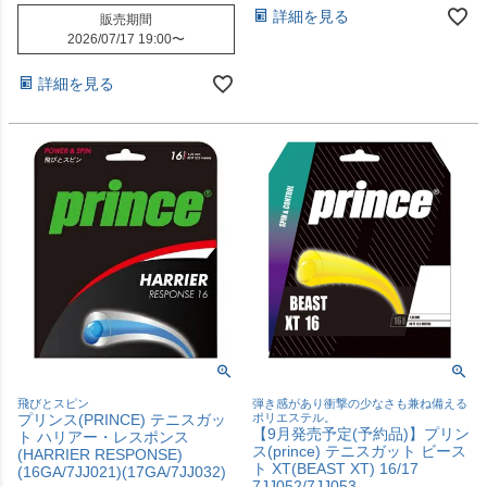
詳細を見る
販売期間
2026/07/17 19:00
〜
詳細を見る
飛びとスピン
弾き感があり衝撃の少なさも兼ね備える
プリンス(PRINCE) テニスガッ
ポリエステル。
【9月発売予定(予約品)】プリン
ト ハリアー・レスポンス
ス(prince) テニスガット ビース
(HARRIER RESPONSE)
ト XT(BEAST XT) 16/17
(16GA/7JJ021)(17GA/7JJ032)
7JJ052/7JJ053