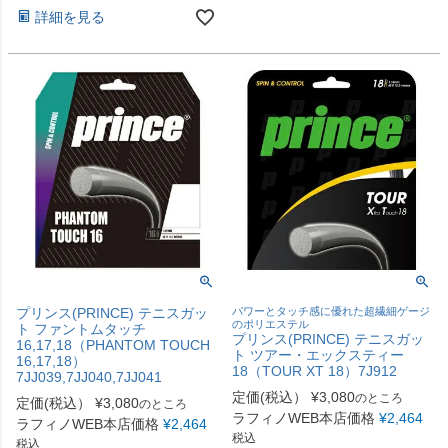
詳細を見る
プリンス(PRINCE) テニスガッ
パワーとタッチ感に優れた超繊細ゲージ
のポリエステル
ト ファントムタッチ
プリンス(PRINCE) テニスガッ
16,17,18（PHANTOM TOUCH
ト ツアー・エックスティー
16,17,18）
18（TOUR XT 18）7J912
7JJ039,7JJ040,7JJ041
定価(税込）
¥
3,080
のところ
定価(税込）
¥
3,080
のところ
ラフィノWEB本店価格
¥
2,464
ラフィノWEB本店価格
¥
2,464
税込
税込