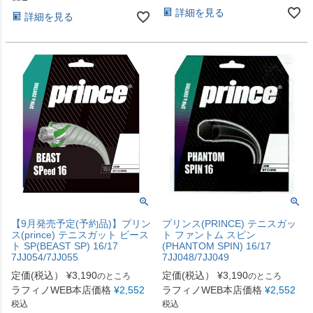
詳細を見る
詳細を見る
【9月発売予定(予約品)】プリン
プリンス(PRINCE) テニスガッ
ス(prince) テニスガット ビース
ト ファントム スピン
ト SP(BEAST SP) 16/17
(PHANTOM SPIN) 16/17
7JJ054/7JJ055
7JJ048/7JJ049
定価(税込）
¥
3,190
定価(税込）
¥
3,190
のところ
のところ
ラフィノWEB本店価格
¥
2,552
ラフィノWEB本店価格
¥
2,552
税込
税込