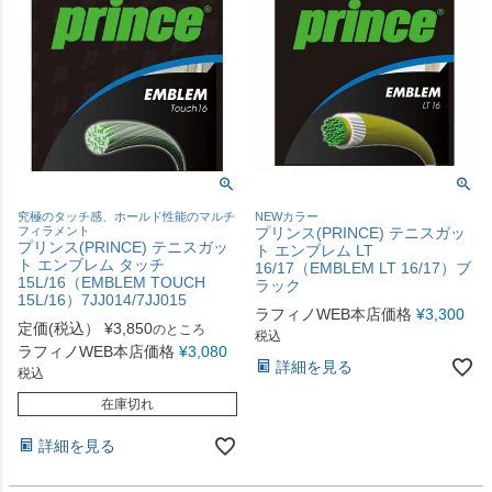
究極のタッチ感、ホールド性能のマルチ
NEWカラー
フィラメント
プリンス(PRINCE) テニスガッ
プリンス(PRINCE) テニスガッ
ト エンブレム LT
ト エンブレム タッチ
16/17（EMBLEM LT 16/17）ブ
15L/16（EMBLEM TOUCH
ラック
15L/16）7JJ014/7JJ015
ラフィノWEB本店価格
¥
3,300
定価(税込）
¥
3,850
のところ
税込
ラフィノWEB本店価格
¥
3,080
詳細を見る
税込
在庫切れ
詳細を見る