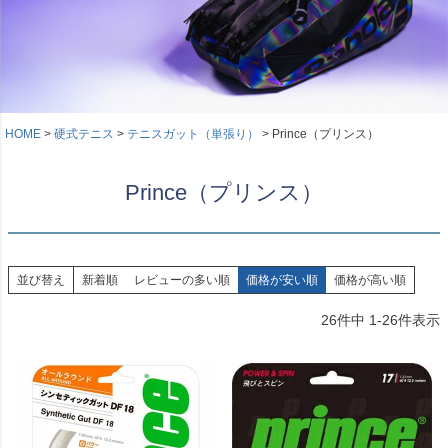
HOME
硬式テニス
テニスガット（単張り）
Prince（プリンス）
Prince（プリンス）
並び替え
新着順
レビューの多い順
価格が安い順
価格が高い順
26
件中
1
-
26
件表示