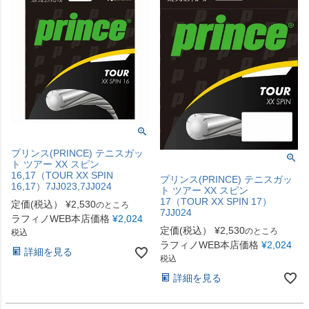
プリンス(PRINCE) テニスガッ
ト ツアー XX スピン
16,17（TOUR XX SPIN
プリンス(PRINCE) テニスガッ
16,17）7JJ023,7JJ024
ト ツアー XX スピン
17（TOUR XX SPIN 17）
定価(税込）
¥
2,530
のところ
7JJ024
ラフィノWEB本店価格
¥
2,024
定価(税込）
¥
2,530
のところ
税込
ラフィノWEB本店価格
¥
2,024
詳細を見る
税込
詳細を見る