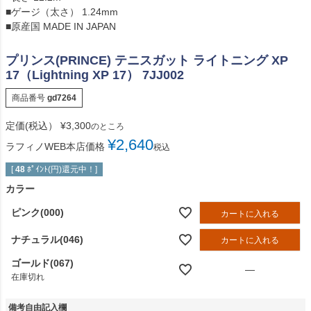
■ゲージ（太さ） 1.24mm
■原産国 MADE IN JAPAN
プリンス(PRINCE) テニスガット ライトニング XP
17（Lightning XP 17） 7JJ002
商品番号
gd7264
定価(税込）
¥
3,300
のところ
¥
2,640
ラフィノWEB本店価格
税込
[
48
ﾎﾟｲﾝﾄ(円)還元中！]
カラー
ピンク(000)
カートに入れる
ナチュラル(046)
カートに入れる
ゴールド(067)
—
在庫切れ
備考自由記入欄