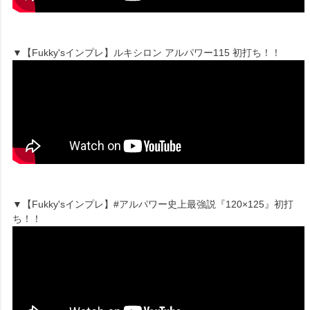
▼【Fukky'sインプレ】ルキシロン アルパワー115 初打ち！！
▼【Fukky'sインプレ】#アルパワー史上最強説『120×125』初打
ち！！