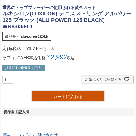
世界のトッププレーヤーに使用される黄金ガット
ルキシロン(LUXILON) テニスストリング アルパワー
125 ブラック (ALU POWER 125 BLACK)
WR8306901
商品番号
alu-power125bk
定価(税込）
¥
3,740
のところ
¥
2,992
ラフィノWEB本店価格
税込
[
54
ﾎﾟｲﾝﾄ(円)還元中！]
お気に入りに登録する
カートに入れる
備考自由記入欄
商品についてのお問い合わせ