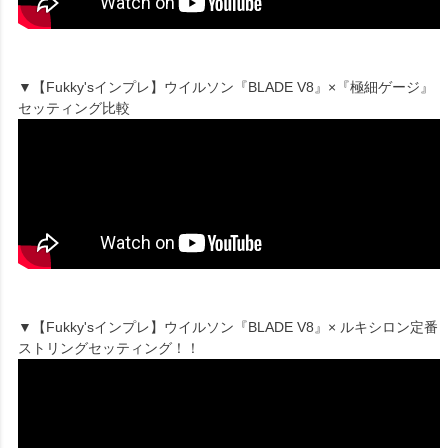
▼【Fukky'sインプレ】ウイルソン『BLADE V8』×『極細ゲージ』
セッティング比較
▼【Fukky'sインプレ】ウイルソン『BLADE V8』× ルキシロン定番
ストリングセッティング！！