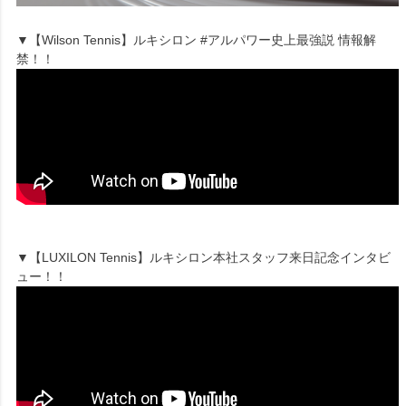
▼【Wilson Tennis】ルキシロン #アルパワー史上最強説 情報解
禁！！
▼【LUXILON Tennis】ルキシロン本社スタッフ来日記念インタビ
ュー！！