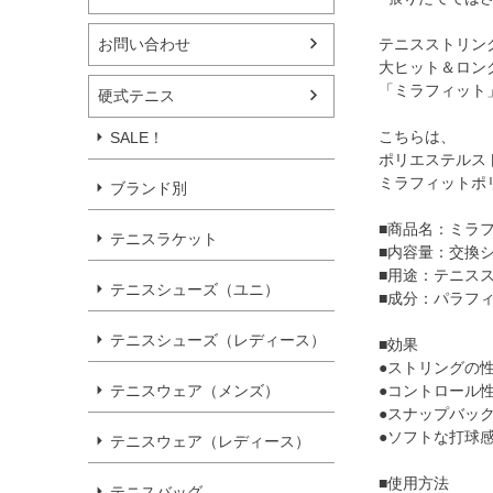
お問い合わせ
テニスストリン
大ヒット＆ロン
「ミラフィット
硬式テニス
こちらは、
SALE！
ポリエステルス
ミラフィットポ
ブランド別
■商品名：ミラ
テニスラケット
■内容量：交換シ
■用途：テニス
テニスシューズ（ユニ）
■成分：パラフィ
テニスシューズ（レディース）
■効果
●ストリングの
テニスウェア（メンズ）
●コントロール
●スナップバッ
●ソフトな打球
テニスウェア（レディース）
■使用方法
テニスバッグ