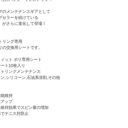
グのメンテナンスギアとして
グセラーを続けている
」がさらに進化して登場！
トリング専用
リの交換用シートです。
フィット ポリ専用シート
ート10枚入り
ストリングメンテナンス
ン,シリコーン,石油系溶剤,その他
性能維持
性アップ
ク維持効果でスピン量の増加
感でテニス肘防止