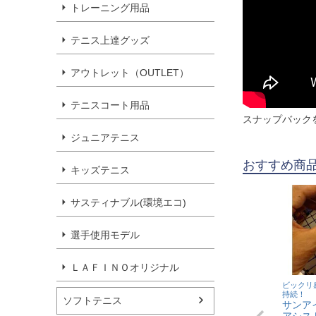
トレーニング用品
テニス上達グッズ
アウトレット（OUTLET）
テニスコート用品
スナップバック
ジュニアテニス
おすすめ商
キッズテニス
サスティナブル(環境エコ)
選手使用モデル
ＬＡＦＩＮＯオリジナル
ビックリ
持続！
ソフトテニス
サンアイ