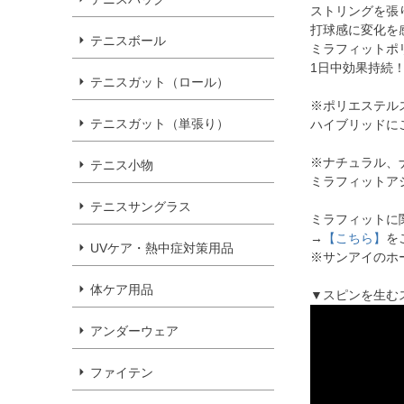
ストリングを張
打球感に変化を
テニスボール
ミラフィットポ
1日中効果持続
テニスガット（ロール）
※ポリエステル
テニスガット（単張り）
ハイブリッドに
※ナチュラル、
テニス小物
ミラフィットア
テニスサングラス
ミラフィットに
→
【こちら】
を
UVケア・熱中症対策用品
※サンアイのホ
体ケア用品
▼スピンを生む
アンダーウェア
ファイテン