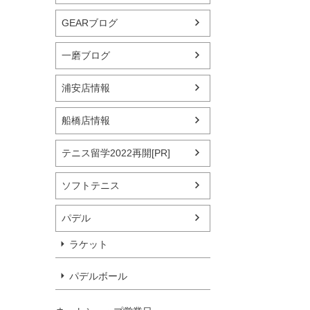
GEARブログ
一磨ブログ
浦安店情報
船橋店情報
テニス留学2022再開[PR]
ソフトテニス
パデル
ラケット
パデルボール