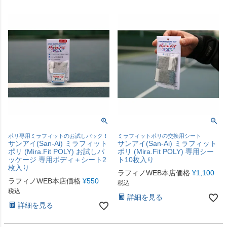
ポリ専用ミラフィットのお試しパック！
ミラフィットポリの交換用シート
サンアイ(San-Ai) ミラフィット
サンアイ(San-Ai) ミラフィット
ポリ (Mira.Fit POLY) お試しパ
ポリ (Mira.Fit POLY) 専用シー
ッケージ 専用ボディ＋シート2
ト10枚入り
枚入り
ラフィノWEB本店価格
¥
1,100
ラフィノWEB本店価格
¥
550
税込
税込
詳細を見る
詳細を見る