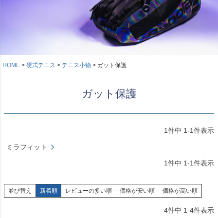
HOME
硬式テニス
テニス小物
ガット保護
ガット保護
1
件中
1
-
1
件表示
ミラフィット
1
件中
1
-
1
件表示
並び替え
新着順
レビューの多い順
価格が安い順
価格が高い順
4
件中
1
-
4
件表示