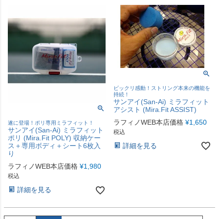
ビックリ感動！ストリング本来の機能を
持続！
サンアイ(San-Ai) ミラフィット
アシスト (Mira.Fit ASSIST)
ラフィノWEB本店価格
¥
1,650
遂に登場！ポリ専用ミラフィット！
サンアイ(San-Ai) ミラフィット
税込
ポリ (Mira.Fit POLY) 収納ケー
詳細を見る
ス＋専用ボディ＋シート6枚入
り
ラフィノWEB本店価格
¥
1,980
税込
詳細を見る