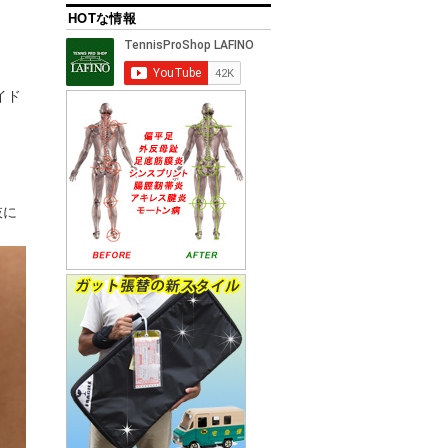
HOTな情報
イド
肢に