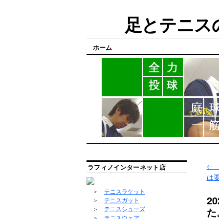
足とテニスの
ホーム
←
ラフィノインターネット店
は要
＞
テニスラケット
2
＞
テニスガット
た
＞
テニスシューズ
＞
テニスウェア