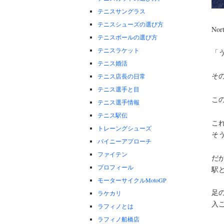
テニスサングラス
テニスシューズの選び方
No
テニスボールの選び方
テニスラケット
「
テニス婚活
そ
テニス店長の日常
テニス選手と目
こ
テニス選手情報
テニス駅伝
こ
トレーングシューズ
そ
バイニーアプローチ
ファイテン
だか
プロフィール
駅
モーターサイクルMotoGP
足
ラケカリ
入
ラフィノとは
ラフィノ船橋店