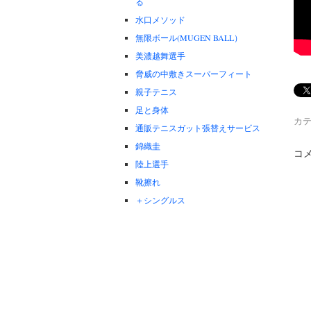
る
水口メソッド
無限ボール(MUGEN BALL）
美濃越舞選手
脅威の中敷きスーパーフィート
親子テニス
足と身体
カテ
通販テニスガット張替えサービス
錦織圭
コ
陸上選手
靴擦れ
＋シングルス