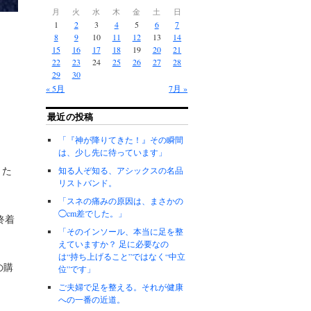
月
火
水
木
金
土
日
1
2
3
4
5
6
7
8
9
10
11
12
13
14
15
16
17
18
19
20
21
22
23
24
25
26
27
28
29
30
« 5月
7月 »
最近の投稿
「『神が降りてきた！』その瞬間
は、少し先に待っています」
きた
知る人ぞ知る、アシックスの名品
リストバンド。
「スネの痛みの原因は、まさかの
◯cm差でした。」
終着
「そのインソール、本当に足を整
えていますか？ 足に必要なの
は“持ち上げること”ではなく“中立
の購
位”です」
ご夫婦で足を整える。それが健康
への一番の近道。