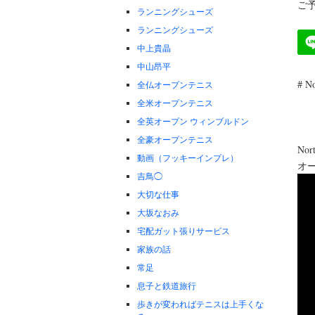
ご予
ランニングシューズ
ランニングシューズ
中上貴晶
中山昂平
# 
全仏オープンテニス
全米オープンテニス
全英オープン ウィンブルドン
全豪オープンテニス
Nort
動画（フッキーインプレ）
オ
吉鳥◯
大切な仕事
大坂なおみ
宅配ガット張りサービス
家族の話
常足
息子と鉄道旅行
歩きが変わればテニスは上手くな