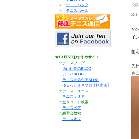
投稿
＞
テニスバック
＞
テニスボール
今
20
イ
想
★LAFINOおすすめサイト
☆テニスブログ
先
西山店長のBLOG
さ
アロハBLOG
テニス元気企画BLOG
ゆるっとオキブロ【軟庭魂】
☆テニスニュース
テニス．ＪＰ
☆空きコート検索
テニスベア
☆練習会検索
テニスオフ