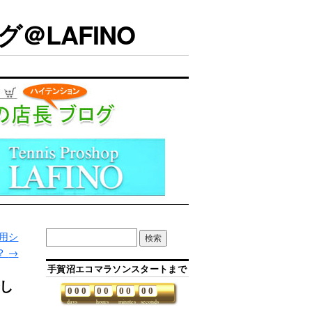
＠LAFINO
事用シ
？
→
手賀沼エコマラソンスタートまで
でし
0
0
0
0
0
0
0
0
0
days
hours
minutes
seconds