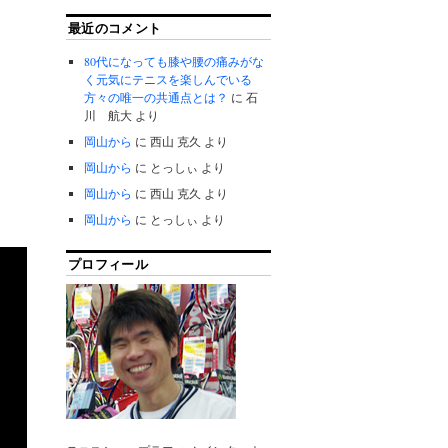
最近のコメント
80代になっても膝や腰の痛みがな
く元気にテニスを楽しんでいる
方々の唯一の共通点とは？
に
石
川 航大
より
岡山から
に
西山 克久
より
岡山から
に
とっしぃ
より
岡山から
に
西山 克久
より
岡山から
に
とっしぃ
より
プロフィール