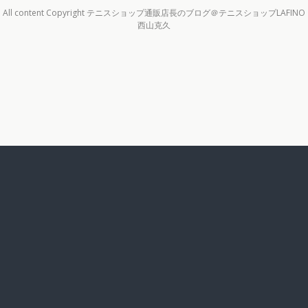
All content Copyright テニスショップ通販店長のブログ＠テニスショップLAFINO
西山克久