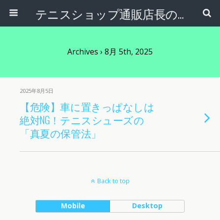
テニスショップ通販店長のブログ＠テニスショップLAFINO 西山克久
Archives › 8月 5th, 2025
2025年8月5日
【危険】車に置きっぱなしは
絶対NG！テニスシューズの
「真夏の保管法」
Back to top
Mobile
Desktop