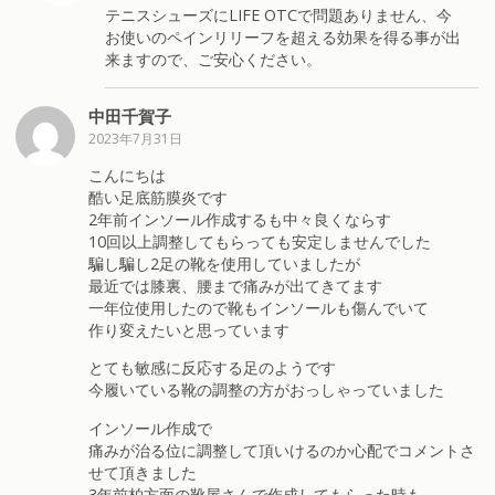
テニスシューズにLIFE OTCで問題ありません、今
お使いのペインリリーフを超える効果を得る事が出
来ますので、ご安心ください。
中田千賀子
2023年7月31日
こんにちは
酷い足底筋膜炎です
2年前インソール作成するも中々良くならす
10回以上調整してもらっても安定しませんでした
騙し騙し2足の靴を使用していましたが
最近では膝裏、腰まで痛みが出てきてます
一年位使用したので靴もインソールも傷んでいて
作り変えたいと思っています
とても敏感に反応する足のようです
今履いている靴の調整の方がおっしゃっていました
インソール作成で
痛みが治る位に調整して頂いけるのか心配でコメントさ
せて頂きました
3年前柏方面の靴屋さんで作成してもらった時も