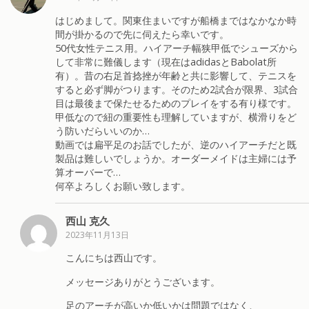
はじめまして。関東住まいですが船橋まではなかなか時
間が掛かるので先に伺えたら幸いです。
50代女性テニス用。ハイアーチ幅狭甲低でシューズから
して非常に難儀します（現在はadidasとBabolat所
有）。昔の右足首捻挫が年齢と共に影響して、テニスを
すると必ず脚がつります。そのため2試合が限界、3試合
目は最後まで保たせるためのプレイをする有り様です。
甲低なので紐の重要性も理解していますが、横滑りをど
う防いだらいいのか…
動画では扁平足のお話でしたが、逆のハイアーチだと既
製品は難しいでしょうか。オーダーメイドは主婦には予
算オーバーで…
何卒よろしくお願い致します。
西山 克久
2023年11月13日
こんにちは西山です。
メッセージありがとうございます。
足のアーチが高いか低いかは問題ではなく、