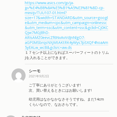
https://www.asics.com/jp/ja-
jp/%E4%B8%8A%E5%B1%A5%E3%81%8D-cp-
mini/p/TUU107-01.html?
size=17&width=STANDARD&utm_source=googl
e&utm_medium=cpc&utm_campaign=onlinessc
&utm_term=ssc&utm_content=ssc&gclid=Cj0KC
Qjw7MGJBhD-
ARIsAMZ0eevcZf6NvAvVdJnNlgO7-
aGP0MSbrqsNXjMtAKtRK4yWys7pSXQF4hoaAm
5yEALw_wcB&gclsrc=aw.ds
１７センチ以上になればスーパーフィートのトリム
Jを入れることができます。
シーモ
2021年9月2日
ご丁寧にありがとうございます!
次、買い替えるときにはお願いします!
幼児用はなかなかなさそうですね。まだ14cm
くらいなので、なおさらです。