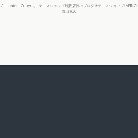
All content Copyright テニスショップ通販店長のブログ＠テニスショップLAFINO
西山克久