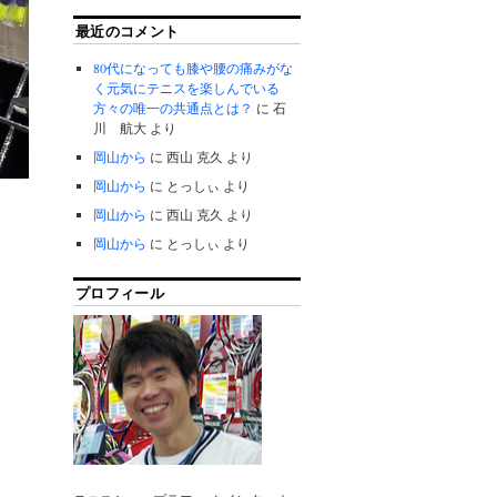
最近のコメント
80代になっても膝や腰の痛みがな
く元気にテニスを楽しんでいる
方々の唯一の共通点とは？
に
石
川 航大
より
岡山から
に
西山 克久
より
岡山から
に
とっしぃ
より
岡山から
に
西山 克久
より
岡山から
に
とっしぃ
より
プロフィール