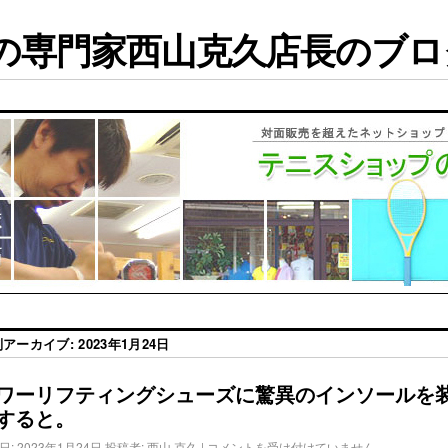
専門家西山克久店長のブログ
別アーカイブ:
2023年1月24日
ワーリフティングシューズに驚異のインソールを
すると。
日:
2023年1月24日
投稿者:
西山 克久
|
コメントを受け付けていません