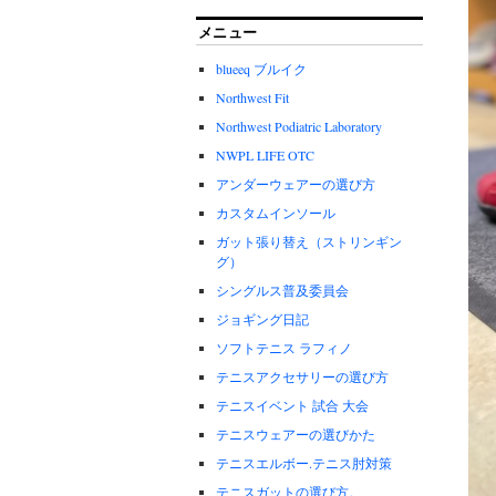
メニュー
blueeq ブルイク
Northwest Fit
Northwest Podiatric Laboratory
NWPL LIFE OTC
アンダーウェアーの選び方
カスタムインソール
ガット張り替え（ストリンギン
グ）
シングルス普及委員会
ジョギング日記
ソフトテニス ラフィノ
テニスアクセサリーの選び方
テニスイベント 試合 大会
テニスウェアーの選びかた
テニスエルボー.テニス肘対策
テニスガットの選び方。