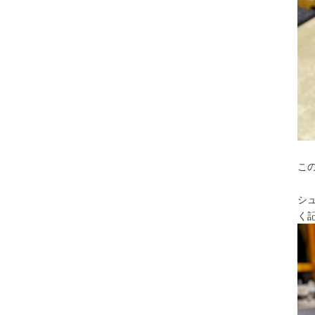
こ
シ
く