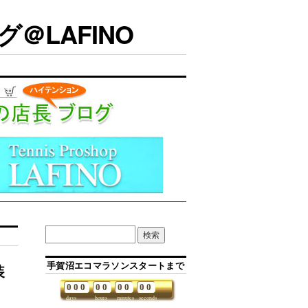
＠LAFINO
手賀沼エコマラソンスタートまで
装
0
0
0
0
0
0
0
0
0
days
hours
minutes
seconds