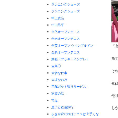
ランニングシューズ
ランニングシューズ
中上貴晶
中山昂平
全仏オープンテニス
全米オープンテニス
全英オープン ウィンブルドン
「
全豪オープンテニス
筋
動画（フッキーインプレ）
吉鳥◯
そ
大切な仕事
大坂なおみ
夜
宅配ガット張りサービス
家族の話
他
常足
息子と鉄道旅行
し
歩きが変わればテニスは上手くな