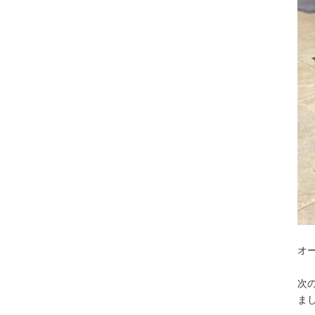
オー
次の
ま