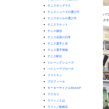
テニスサングラス
テニスシューズの選び方
パ
テニスボールの選び方
さ
テニスラケット
テニス婚活
テニス店長の日常
テニス選手と目
テニス選手情報
テニス駅伝
トレーングシューズ
バイニーアプローチ
ファイテン
プロフィール
モーターサイクルMotoGP
ラケカリ
ラフィノとは
ラフィノ船橋店