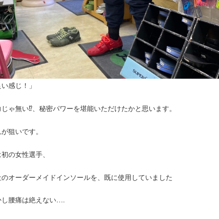
良い感じ！」
力じゃ無い⁉︎、秘密パワーを堪能いただけたかと思います。
れが狙いです。
は初の女性選手、
社のオーダーメイドインソールを、既に使用していました
かし腰痛は絶えない….