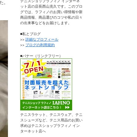
テニスショップラフィノ インターネ
した。
ット店の店長西山克久です。このブロ
グでは、ラフィノのお買い得情報や新
商品情報、商品選びのコツや私の日々
の出来事などをお届けします。
■私とブログ
>>
詳細なプロフィール
>>
ブログの利用規約
■バナー（リンクフリー）
テニスラケット、テニスウェア、テニ
スシューズなど、テニス用品のお買い
求めはテニスショップラフィノ イン
ターネット店へ