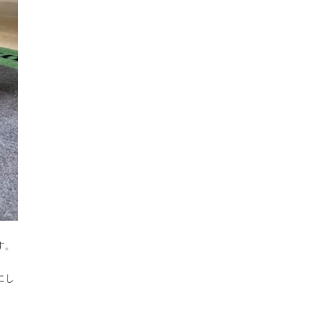
す。
にし