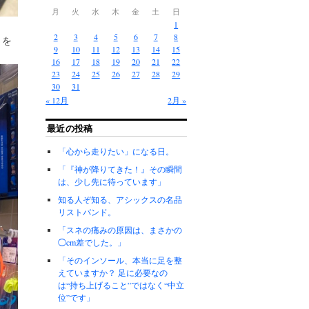
月
火
水
木
金
土
日
1
2
3
4
5
6
7
8
トを
9
10
11
12
13
14
15
16
17
18
19
20
21
22
23
24
25
26
27
28
29
30
31
« 12月
2月 »
最近の投稿
「心から走りたい」になる日。
「『神が降りてきた！』その瞬間
は、少し先に待っています」
知る人ぞ知る、アシックスの名品
リストバンド。
「スネの痛みの原因は、まさかの
◯cm差でした。」
「そのインソール、本当に足を整
えていますか？ 足に必要なの
は“持ち上げること”ではなく“中立
位”です」