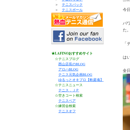
＞
テニスバック
今
＞
テニスボール
パ
た
「
★LAFINOおすすめサイト
は
☆テニスブログ
西山店長のBLOG
アロハBLOG
全
テニス元気企画BLOG
ゆるっとオキブロ【軟庭魂】
☆テニスニュース
テニス．ＪＰ
☆空きコート検索
テニスベア
☆練習会検索
テニスオフ