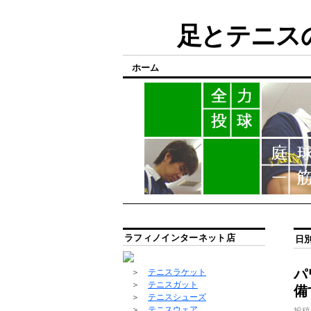
足とテニスの
ホーム
ラフィノインターネット店
日
パ
＞
テニスラケット
＞
テニスガット
備
＞
テニスシューズ
＞
テニスウェア
投稿