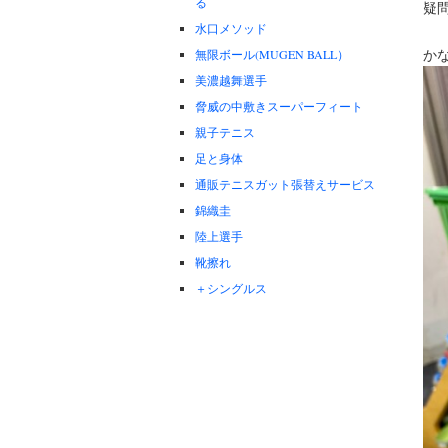
る
疑問
水口メソッド
か
無限ボール(MUGEN BALL）
美濃越舞選手
脅威の中敷きスーパーフィート
親子テニス
足と身体
通販テニスガット張替えサービス
錦織圭
陸上選手
靴擦れ
＋シングルス