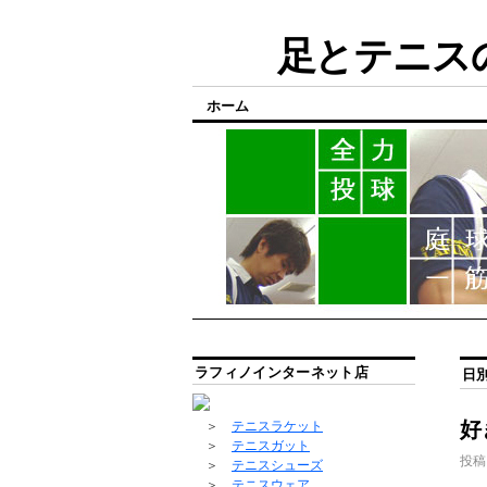
足とテニスの
ホーム
ラフィノインターネット店
日
好
＞
テニスラケット
＞
テニスガット
投稿
＞
テニスシューズ
＞
テニスウェア