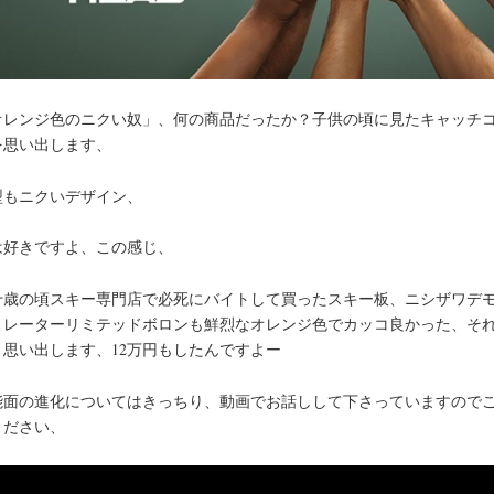
オレンジ色のニクい奴」、何の商品だったか？子供の頃に見たキャッチ
を思い出します、
型もニクいデザイン、
は好きですよ、この感じ、
十歳の頃スキー専門店で必死にバイトして買ったスキー板、ニシザワデ
トレーターリミテッドボロンも鮮烈なオレンジ色でカッコ良かった、そ
と思い出します、12万円もしたんですよー
能面の進化についてはきっちり、動画でお話しして下さっていますので
ください、