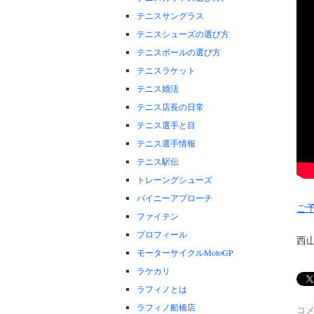
テニスサングラス
テニスシューズの選び方
テニスボールの選び方
テニスラケット
テニス婚活
テニス店長の日常
テニス選手と目
テニス選手情報
テニス駅伝
トレーングシューズ
バイニーアプローチ
ご
ファイテン
プロフィール
西
モーターサイクルMotoGP
ラケカリ
ラフィノとは
ラフィノ船橋店
コ