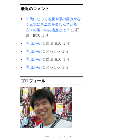
最近のコメント
80代になっても膝や腰の痛みがな
く元気にテニスを楽しんでいる
方々の唯一の共通点とは？
に
石
川 航大
より
岡山から
に
西山 克久
より
岡山から
に
とっしぃ
より
岡山から
に
西山 克久
より
岡山から
に
とっしぃ
より
プロフィール