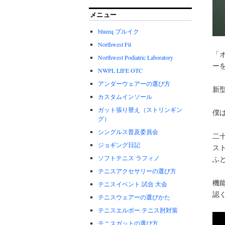
メニュー
blueeq ブルイク
Northwest Fit
「
Northwest Podiatric Laboratory
ー
NWPL LIFE OTC
アンダーウェアーの選び方
新
カスタムインソール
ガット張り替え（ストリンギン
僕
グ）
シングルス普及委員会
二
ジョギング日記
ス
ソフトテニス ラフィノ
ふ
テニスアクセサリーの選び方
機
テニスイベント 試合 大会
認
テニスウェアーの選びかた
テニスエルボー.テニス肘対策
テニスガットの選び方。