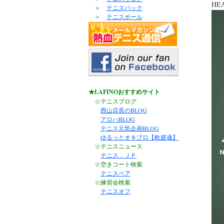
HE
＞
テニスバック
＞
テニスボール
★LAFINOおすすめサイト
☆テニスブログ
西山店長のBLOG
アロハBLOG
テニス元気企画BLOG
ゆるっとオキブロ【軟庭魂】
☆テニスニュース
テニス．ＪＰ
☆空きコート検索
テニスベア
☆練習会検索
テニスオフ