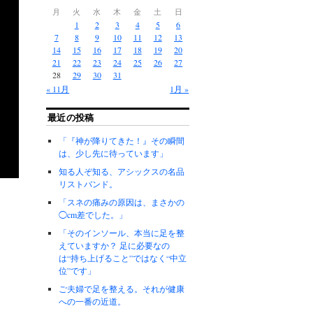
月
火
水
木
金
土
日
1
2
3
4
5
6
7
8
9
10
11
12
13
14
15
16
17
18
19
20
21
22
23
24
25
26
27
28
29
30
31
« 11月
1月 »
最近の投稿
「『神が降りてきた！』その瞬間
は、少し先に待っています」
知る人ぞ知る、アシックスの名品
リストバンド。
「スネの痛みの原因は、まさかの
◯cm差でした。」
「そのインソール、本当に足を整
えていますか？ 足に必要なの
は“持ち上げること”ではなく“中立
位”です」
ご夫婦で足を整える。それが健康
への一番の近道。