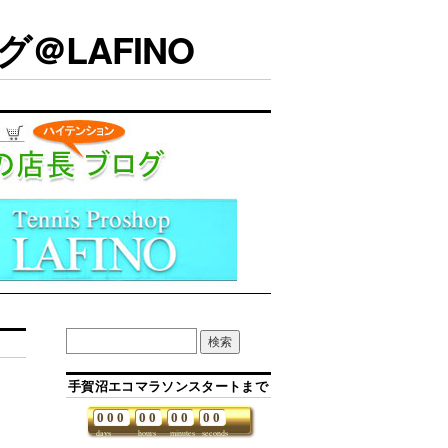
＠LAFINO
手賀沼エコマラソンスタートまで
0
0
0
0
0
0
0
0
0
days
hours
minutes
seconds