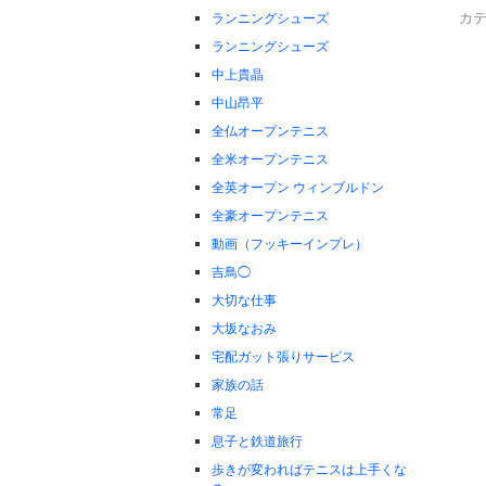
カテ
ランニングシューズ
ランニングシューズ
中上貴晶
中山昂平
全仏オープンテニス
全米オープンテニス
全英オープン ウィンブルドン
全豪オープンテニス
動画（フッキーインプレ）
吉鳥◯
大切な仕事
大坂なおみ
宅配ガット張りサービス
家族の話
常足
息子と鉄道旅行
歩きが変わればテニスは上手くな