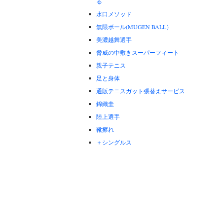
る
水口メソッド
無限ボール(MUGEN BALL）
美濃越舞選手
脅威の中敷きスーパーフィート
親子テニス
足と身体
通販テニスガット張替えサービス
錦織圭
陸上選手
靴擦れ
＋シングルス