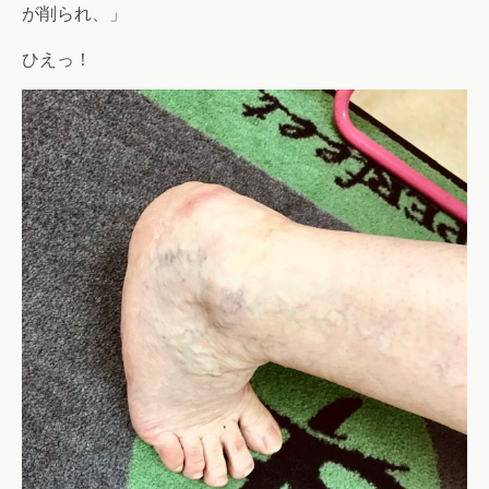
が削られ、」
ひえっ！