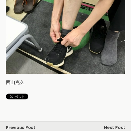
西山克久
Previous Post
Next Post