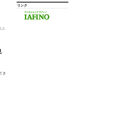
リンク
きス
見
てき