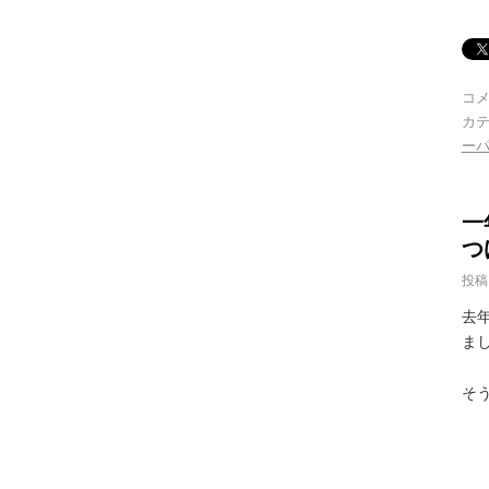
コ
カテ
ー
一
つ
投稿
去年
ま
そ