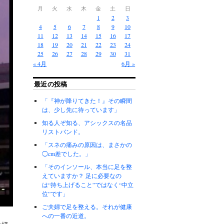
月
火
水
木
金
土
日
1
2
3
4
5
6
7
8
9
10
11
12
13
14
15
16
17
18
19
20
21
22
23
24
25
26
27
28
29
30
31
« 4月
6月 »
最近の投稿
「『神が降りてきた！』その瞬間
は、少し先に待っています」
知る人ぞ知る、アシックスの名品
リストバンド。
「スネの痛みの原因は、まさかの
◯cm差でした。」
「そのインソール、本当に足を整
えていますか？ 足に必要なの
は“持ち上げること”ではなく“中立
位”です」
ご夫婦で足を整える。それが健康
への一番の近道。