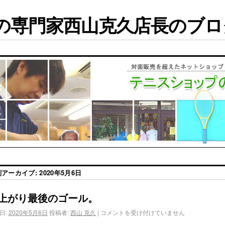
専門家西山克久店長のブログ
別アーカイブ:
2020年5月6日
上がり最後のゴール。
日:
2020年5月6日
投稿者:
西山 克久
|
コメントを受け付けていません