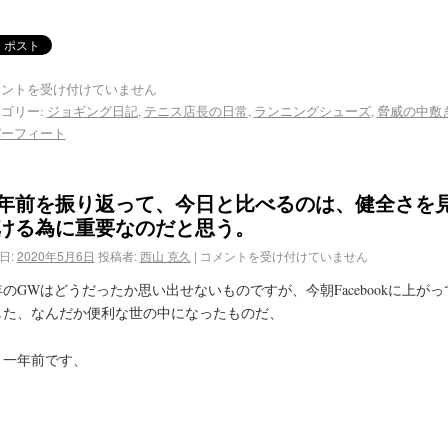
メントを受け付けていません
ゴリー:
ジョギング日記
,
テニス店長の日常
,
ランニングシューズ
,
脅威の中敷
パーフィート
年前を振り返って、今日と比べるのは、健全さを
ける為に重要なのだと思う。
日:
2020年5月6日
投稿者:
西山 克久
|
コメントを受け付けていません
のGWはどうだったか思い出せないものですが、今朝Facebookに上がっ
した、なんだか便利な世の中になったものだ、
う一年前です、