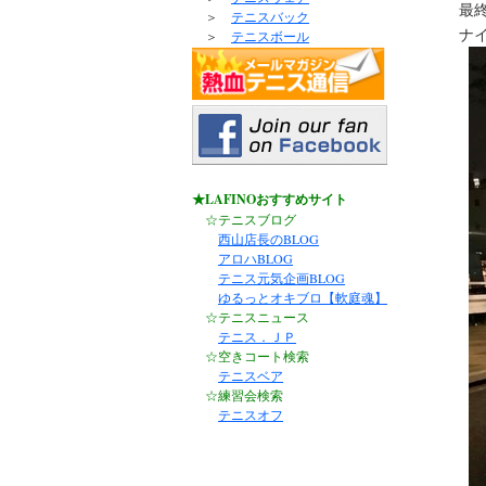
最
＞
テニスバック
ナイ
＞
テニスボール
★LAFINOおすすめサイト
☆テニスブログ
西山店長のBLOG
アロハBLOG
テニス元気企画BLOG
ゆるっとオキブロ【軟庭魂】
☆テニスニュース
テニス．ＪＰ
☆空きコート検索
テニスベア
☆練習会検索
テニスオフ