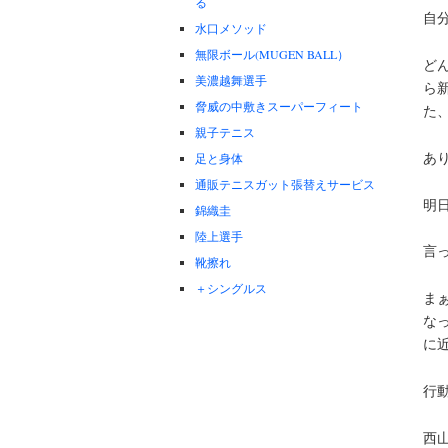
る
自
水口メソッド
無限ボール(MUGEN BALL）
ど
美濃越舞選手
ら
脅威の中敷きスーパーフィート
た
親子テニス
あ
足と身体
通販テニスガット張替えサービス
明日
錦織圭
陸上選手
言
靴擦れ
＋シングルス
ま
な
に
行
西