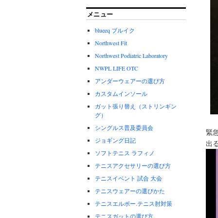
メニュー
blueeq ブルイク
Northwest Fit
Northwest Podiatric Laboratory
NWPL LIFE OTC
アンダーウェアーの選び方
カスタムインソール
ガット張り替え（ストリンギン
グ）
シングルス普及委員会
緊
ジョギング日記
出
ソフトテニス ラフィノ
テニスアクセサリーの選び方
テニスイベント 試合 大会
テニスウェアーの選びかた
テニスエルボー.テニス肘対策
テニスガットの選び方。