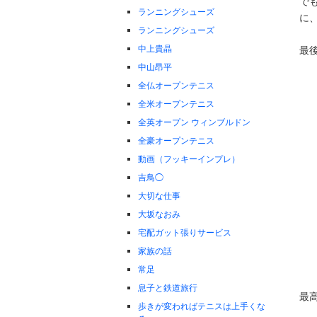
で
ランニングシューズ
に
ランニングシューズ
中上貴晶
最後
中山昂平
全仏オープンテニス
全米オープンテニス
全英オープン ウィンブルドン
全豪オープンテニス
動画（フッキーインプレ）
吉鳥◯
大切な仕事
大坂なおみ
宅配ガット張りサービス
家族の話
常足
息子と鉄道旅行
最
歩きが変わればテニスは上手くな