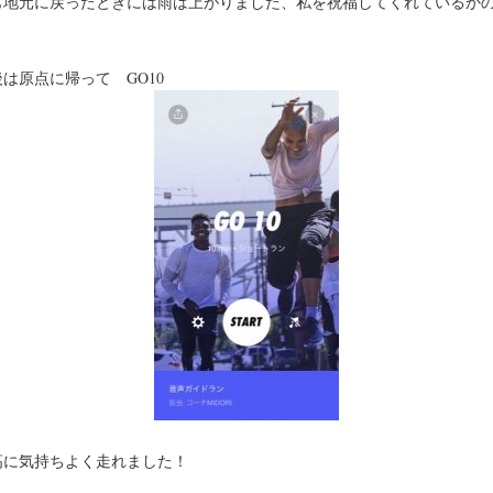
も地元に戻ったときには雨は上がりました、私を祝福してくれているか
、
は原点に帰って GO10
高に気持ちよく走れました！