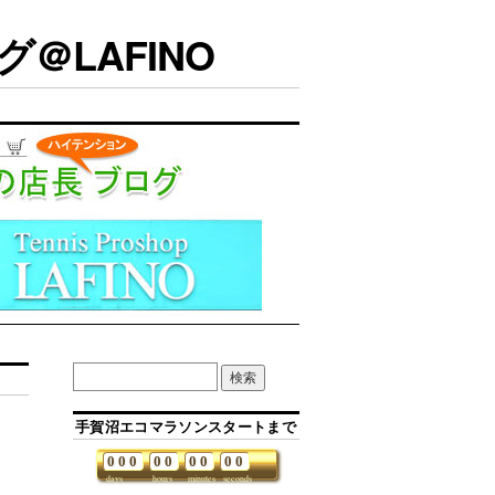
＠LAFINO
手賀沼エコマラソンスタートまで
0
0
0
0
0
0
0
0
0
days
hours
minutes
seconds