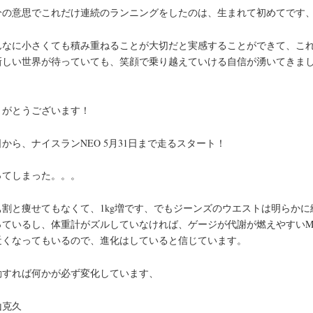
分の意思でこれだけ連続のランニングをしたのは、生まれて初めてです
んなに小さくても積み重ねることが大切だと実感することができて、こ
新しい世界が待っていても、笑顔で乗り越えていける自信が湧いてきま
、
りがとうございます！
から、ナイスランNEO 5月31日まで走るスタート！
ってしまった。。。
ぁ割と痩せてもなくて、1kg増です、でもジーンズのウエストは明らかに
っているし、体重計がズルしていなければ、ゲージが代謝が燃えやすいM
近くなってもいるので、進化はしていると信じています。
動すれば何かが必ず変化しています、
山克久