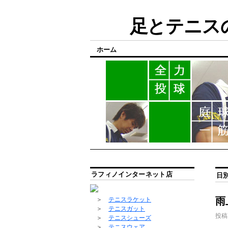
足とテニスの
ホーム
ラフィノインターネット店
日
雨
＞
テニスラケット
＞
テニスガット
投稿
＞
テニスシューズ
＞
テニスウェア