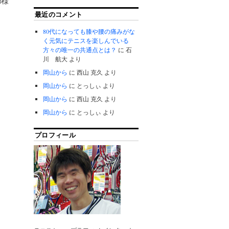
の様
最近のコメント
80代になっても膝や腰の痛みがな
く元気にテニスを楽しんでいる
方々の唯一の共通点とは？
に
石
川 航大
より
岡山から
に
西山 克久
より
岡山から
に
とっしぃ
より
岡山から
に
西山 克久
より
岡山から
に
とっしぃ
より
プロフィール