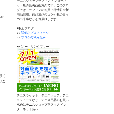
テニスショップラフィノ インターネ
、
ット店の店長西山克久です。このブロ
グでは、ラフィノのお買い得情報や新
商品情報、商品選びのコツや私の日々
れか
の出来事などをお届けします。
し
■私とブログ
>>
詳細なプロフィール
>>
ブログの利用規約
■バナー（リンクフリー）
緩く
AX
テニスラケット、テニスウェア、テニ
スシューズなど、テニス用品のお買い
求めはテニスショップラフィノ イン
ターネット店へ