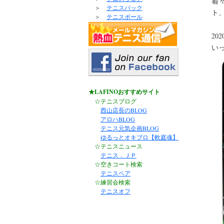
着
＞
テニスバック
ト
＞
テニスボール
2
い
★LAFINOおすすめサイト
☆テニスブログ
西山店長のBLOG
アロハBLOG
テニス元気企画BLOG
ゆるっとオキブロ【軟庭魂】
☆テニスニュース
テニス．ＪＰ
☆空きコート検索
テニスベア
☆練習会検索
テニスオフ