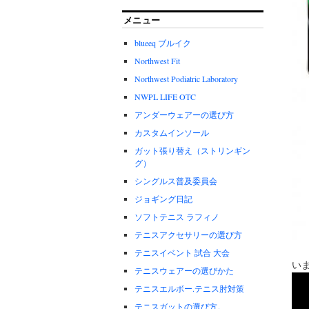
メニュー
blueeq ブルイク
Northwest Fit
Northwest Podiatric Laboratory
NWPL LIFE OTC
アンダーウェアーの選び方
カスタムインソール
ガット張り替え（ストリンギン
グ）
シングルス普及委員会
ジョギング日記
ソフトテニス ラフィノ
テニスアクセサリーの選び方
テニスイベント 試合 大会
い
テニスウェアーの選びかた
テニスエルボー.テニス肘対策
テニスガットの選び方。