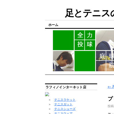
足とテニスの
ホーム
←
ラフィノインターネット店
プ
＞
テニスラケット
＞
テニスガット
投稿
＞
テニスシューズ
＞
テニスウェア