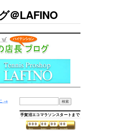
＠LAFINO
に
→
手賀沼エコマラソンスタートまで
0
0
0
0
0
0
0
0
0
days
hours
minutes
seconds