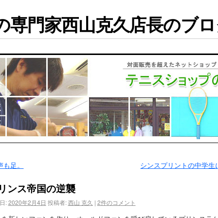
専門家西山克久店長のブログ
声も足。
シンスプリントの中学生
リンス帝国の逆襲
日:
2020年2月4日
投稿者:
西山 克久
|
2件のコメント