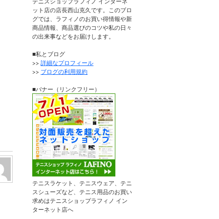
テニスショップラフィノ インターネ
ット店の店長西山克久です。このブロ
グでは、ラフィノのお買い得情報や新
商品情報、商品選びのコツや私の日々
の出来事などをお届けします。
■私とブログ
>>
詳細なプロフィール
>>
ブログの利用規約
■バナー（リンクフリー）
テニスラケット、テニスウェア、テニ
スシューズなど、テニス用品のお買い
求めはテニスショップラフィノ イン
ターネット店へ