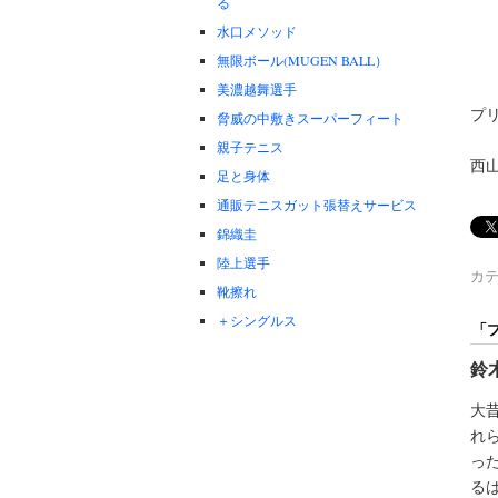
る
水口メソッド
無限ボール(MUGEN BALL）
美濃越舞選手
プ
脅威の中敷きスーパーフィート
親子テニス
西
足と身体
通販テニスガット張替えサービス
錦織圭
陸上選手
カテ
靴擦れ
＋シングルス
「
鈴
大
れ
っ
る