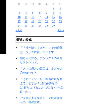
月
火
水
木
金
土
日
1
2
3
4
5
6
7
8
9
10
11
12
13
14
15
16
17
18
19
20
21
22
23
24
25
26
27
28
29
« 1月
3月 »
最近の投稿
「『神が降りてきた！』その瞬間
は、少し先に待っています」
知る人ぞ知る、アシックスの名品
リストバンド。
「スネの痛みの原因は、まさかの
◯cm差でした。」
「そのインソール、本当に足を整
えていますか？ 足に必要なの
は“持ち上げること”ではなく“中立
位”です」
ご夫婦で足を整える。それが健康
への一番の近道。