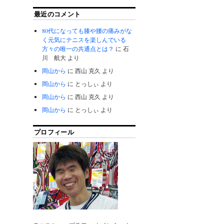
最近のコメント
80代になっても膝や腰の痛みがな
く元気にテニスを楽しんでいる
方々の唯一の共通点とは？
に
石
川 航大
より
岡山から
に
西山 克久
より
岡山から
に
とっしぃ
より
岡山から
に
西山 克久
より
岡山から
に
とっしぃ
より
プロフィール