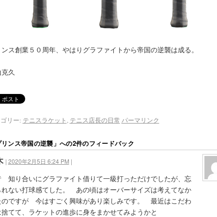
リンス創業５０周年、やはりグラファイトから帝国の逆襲は成る。
山克久
ゴリー:
テニスラケット
,
テニス店長の日常
パーマリンク
プリンス帝国の逆襲
」への2件のフィードバック
木
|
2020年2月5日 6:24 PM
|
昔 知り合いにグラファイト借りて一級打っただけでしたが、忘
られない打球感てした。 あの頃はオーバーサイズは考えてなか
たのですが 今はすごく興味があり楽しみです。 最近はこだわ
は捨てて、ラケットの進歩に身をまかせてみようかと