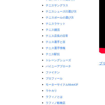
テニスサングラス
テニスシューズの選び方
テニスボールの選び方
テニスラケット
テニス婚活
テニス店長の日常
テニス選手と目
テニス選手情報
テニス駅伝
トレーングシューズ
プ
バイニーアプローチ
ファイテン
プロフィール
モーターサイクルMotoGP
ラケカリ
ラフィノとは
ラフィノ船橋店