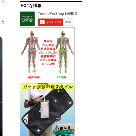
ケッ
HOTな情報
んと