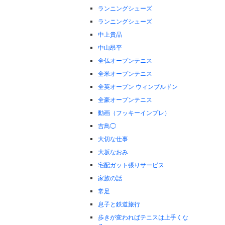
ランニングシューズ
ランニングシューズ
中上貴晶
中山昂平
全仏オープンテニス
全米オープンテニス
全英オープン ウィンブルドン
全豪オープンテニス
動画（フッキーインプレ）
吉鳥◯
大切な仕事
大坂なおみ
宅配ガット張りサービス
家族の話
常足
息子と鉄道旅行
歩きが変わればテニスは上手くな