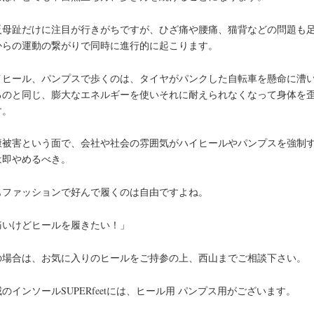
反母趾だけに注目が行きがちですが、ひざ痛や腰痛、猫背などの問題も
からの運動の繋がりで同時に進行的に起こります。
イヒール、パンプスで歩くのは、タイヤがパンクした自転車を懸命に漕
るのと同じ、膨大なエネルギーを使いそれに耐えられなくなって身体を
す。
康被害という面で、会社や社会の雰囲気がハイヒールやパンプスを強制
は即やめるべき。
もファッションで好んで履くのは自由ですよね。
痛いけどヒールを履きたい！」
の場合は、お気に入りのヒールをご持参の上、西山までご相談下さい。
のインソールSUPERfeetには、ヒール用 パンプス用がございます。