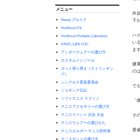
メニュー
外
blueeq ブルイク
下
Northwest Fit
ハ
Northwest Podiatric Laboratory
い
NWPL LIFE OTC
ま
アンダーウェアーの選び方
カスタムインソール
健
ガット張り替え（ストリンギン
の
グ）
シングルス普及委員会
で
ジョギング日記
ソフトテニス ラフィノ
「
テニスアクセサリーの選び方
テニスイベント 試合 大会
そ
テニスウェアーの選びかた
脅威
テニスエルボー.テニス肘対策
テニスガットの選び方。