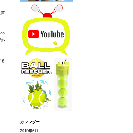
足首
いで
歪め
する
カレンダー
2019年6月