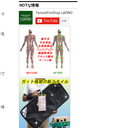
HOTな情報
、そ
署名
題で
身体