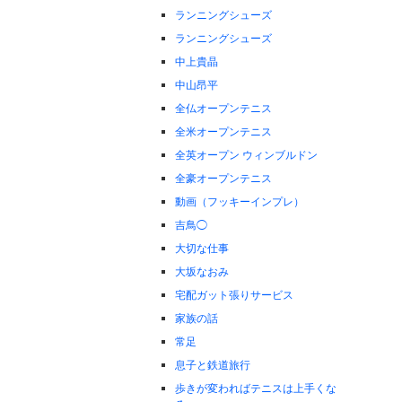
ランニングシューズ
ランニングシューズ
中上貴晶
中山昂平
全仏オープンテニス
全米オープンテニス
全英オープン ウィンブルドン
全豪オープンテニス
動画（フッキーインプレ）
吉鳥◯
大切な仕事
大坂なおみ
宅配ガット張りサービス
家族の話
常足
息子と鉄道旅行
歩きが変わればテニスは上手くな