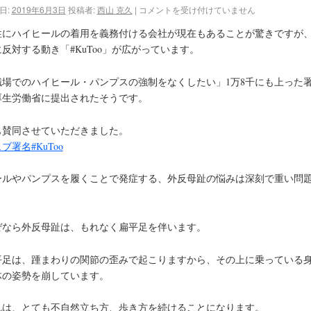
日:
2019年6月3日
投稿者:
西山 克久
|
コメントを受け付けていません
性にハイヒールの着用を義務付ける会社が現在もあることが驚きですが
反対する動き「#KuToo」が広がっています。
職場でのハイヒール・パンプスの強制をなくしたい」1万8千にも上った
厚生労働省に提出されたそうです。
も賛同させていただきました。
ブ署名#KuToo
ールやパンプスを履くことで発症する、外反母趾の悩みは深刻で重い問
。
ぜなら外反母趾は、もれなく扁平足を伴います。
平足は、踵まわりの関節の歪みで起こりますから、その上に乗っている
体の姿勢を崩しています。
れは、とても不自然立ち方、歩き方を続けることになります。