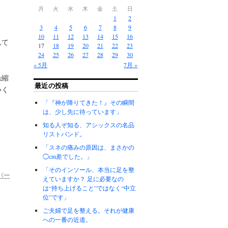
月
火
水
木
金
土
日
1
2
3
4
5
6
7
8
9
10
11
12
13
14
15
16
れて
17
18
19
20
21
22
23
。
24
25
26
27
28
29
30
« 5月
7月 »
恐縮
最近の投稿
いく
「『神が降りてきた！』その瞬間
は、少し先に待っています」
知る人ぞ知る、アシックスの名品
リストバンド。
「スネの痛みの原因は、まさかの
◯cm差でした。」
「そのインソール、本当に足を整
パー
えていますか？ 足に必要なの
は“持ち上げること”ではなく“中立
位”です」
ご夫婦で足を整える。それが健康
への一番の近道。