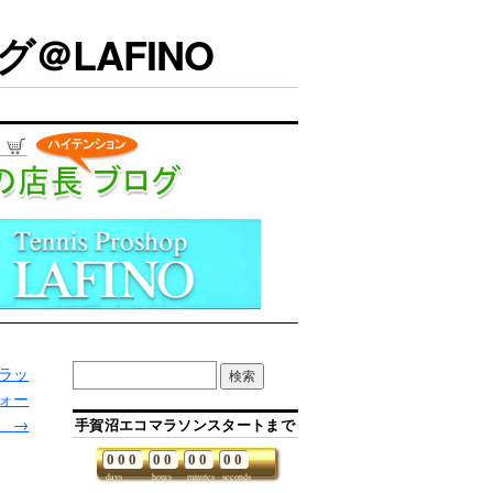
＠LAFINO
ラッ
ォー
。
→
手賀沼エコマラソンスタートまで
0
0
0
0
0
0
0
0
0
days
hours
minutes
seconds