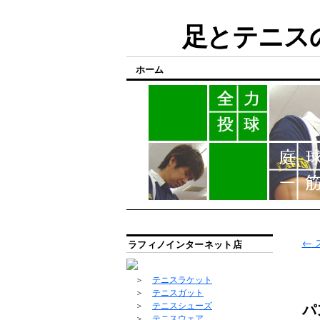
足とテニスの
ホーム
←
ラフィノインターネット店
＞
テニスラケット
＞
テニスガット
パ
＞
テニスシューズ
＞
テニスウェア