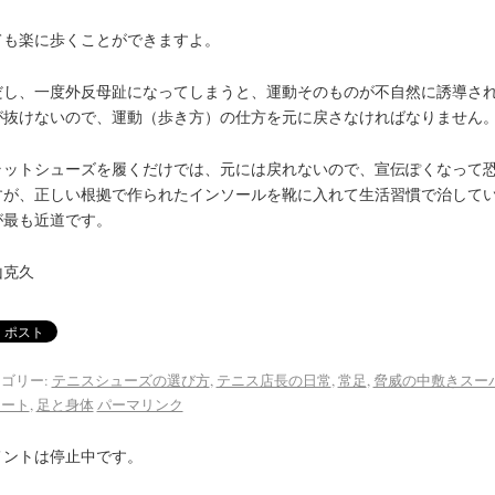
ても楽に歩くことができますよ。
だし、一度外反母趾になってしまうと、運動そのものが不自然に誘導さ
が抜けないので、運動（歩き方）の仕方を元に戻さなければなりません
ラットシューズを履くだけでは、元には戻れないので、宣伝ぽくなって
すが、正しい根拠で作られたインソールを靴に入れて生活習慣で治して
が最も近道です。
山克久
ゴリー:
テニスシューズの選び方
,
テニス店長の日常
,
常足
,
脅威の中敷きスー
ィート
,
足と身体
パーマリンク
メントは停止中です。