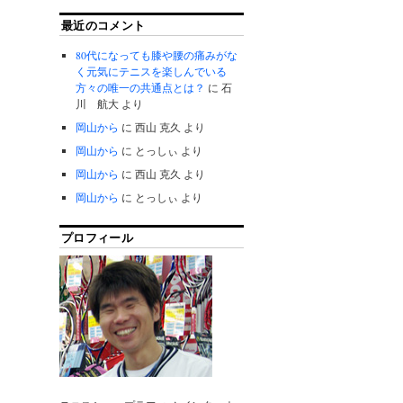
最近のコメント
80代になっても膝や腰の痛みがな
く元気にテニスを楽しんでいる
方々の唯一の共通点とは？
に
石
川 航大
より
岡山から
に
西山 克久
より
岡山から
に
とっしぃ
より
岡山から
に
西山 克久
より
岡山から
に
とっしぃ
より
プロフィール