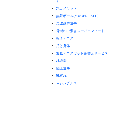
る
水口メソッド
無限ボール(MUGEN BALL）
美濃越舞選手
脅威の中敷きスーパーフィート
親子テニス
足と身体
通販テニスガット張替えサービス
錦織圭
陸上選手
靴擦れ
＋シングルス