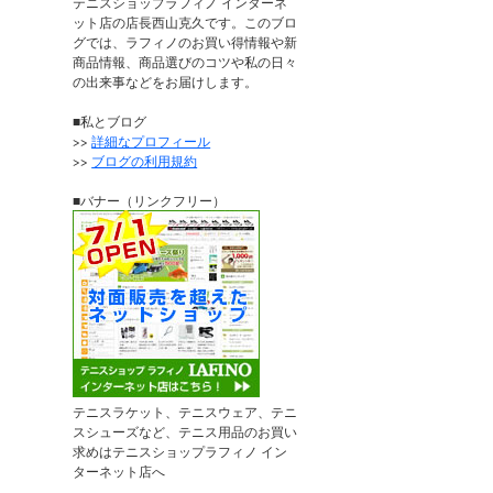
テニスショップラフィノ インターネ
ット店の店長西山克久です。このブロ
グでは、ラフィノのお買い得情報や新
商品情報、商品選びのコツや私の日々
の出来事などをお届けします。
■私とブログ
>>
詳細なプロフィール
>>
ブログの利用規約
■バナー（リンクフリー）
テニスラケット、テニスウェア、テニ
スシューズなど、テニス用品のお買い
求めはテニスショップラフィノ イン
ターネット店へ