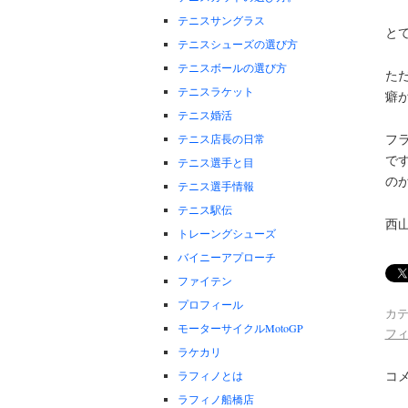
テニスサングラス
と
テニスシューズの選び方
テニスボールの選び方
た
テニスラケット
癖
テニス婚活
フ
テニス店長の日常
で
テニス選手と目
の
テニス選手情報
テニス駅伝
西
トレーングシューズ
バイニーアプローチ
ファイテン
プロフィール
カテ
モーターサイクルMotoGP
フ
ラケカリ
コ
ラフィノとは
ラフィノ船橋店