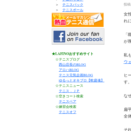
投稿
＞
テニスバック
＞
テニスボール
女
れに
「
が
★LAFINOおすすめサイト
私
☆テニスブログ
ウェ
西山店長のBLOG
アロハBLOG
ヒ
テニス元気企画BLOG
ゆるっとオキブロ【軟庭魂】
す
☆テニスニュース
テニス．ＪＰ
な
☆空きコート検索
テニスベア
☆練習会検索
扁
テニスオフ
全
そ