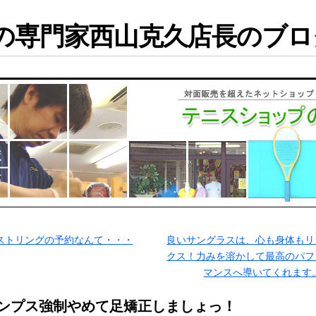
専門家西山克久店長のブログ
ストリングの予約なんて・・・
良いサングラスは、心も身体もリ
クス！力みを溶かして最高のパフ
マンスへ導いてくれます
ンプス強制やめて足矯正しましょっ！