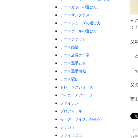
テニスガットの選び方。
テニスサングラス
あ
テニスシューズの選び方
て
テニスボールの選び方
テニスラケット
父
テニス婚活
テニス店長の日常
「
テニス選手と目
「
テニス選手情報
テニス駅伝
父
トレーングシューズ
バイニーアプローチ
西
ファイテン
プロフィール
モーターサイクルMotoGP
ラケカリ
コ
ラフィノとは
カテ