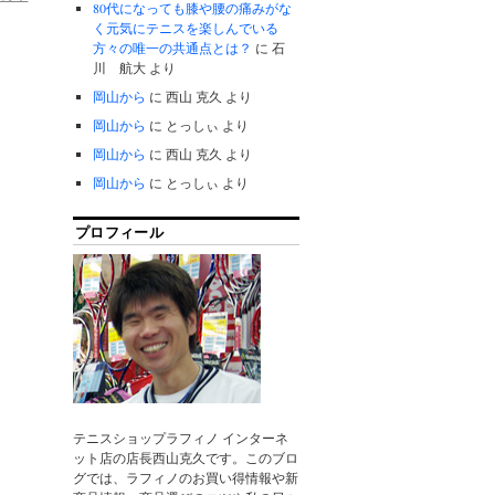
80代になっても膝や腰の痛みがな
く元気にテニスを楽しんでいる
方々の唯一の共通点とは？
に
石
川 航大
より
岡山から
に
西山 克久
より
岡山から
に
とっしぃ
より
岡山から
に
西山 克久
より
岡山から
に
とっしぃ
より
プロフィール
テニスショップラフィノ インターネ
ット店の店長西山克久です。このブロ
グでは、ラフィノのお買い得情報や新