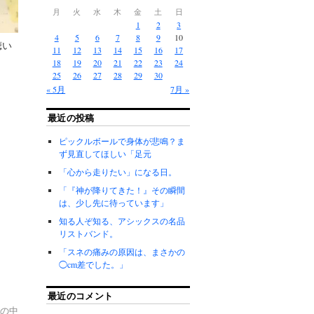
月
火
水
木
金
土
日
1
2
3
4
5
6
7
8
9
10
聴い
11
12
13
14
15
16
17
18
19
20
21
22
23
24
25
26
27
28
29
30
« 5月
7月 »
最近の投稿
ピックルボールで身体が悲鳴？ま
ず見直してほしい「足元
「心から走りたい」になる日。
「『神が降りてきた！』その瞬間
は、少し先に待っています」
知る人ぞ知る、アシックスの名品
リストバンド。
「スネの痛みの原因は、まさかの
◯cm差でした。」
最近のコメント
の中