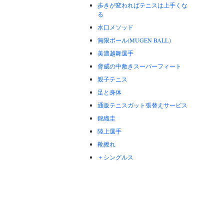
歩きが変わればテニスは上手くな
る
水口メソッド
無限ボール(MUGEN BALL）
美濃越舞選手
脅威の中敷きスーパーフィート
親子テニス
足と身体
通販テニスガット張替えサービス
錦織圭
陸上選手
靴擦れ
＋シングルス