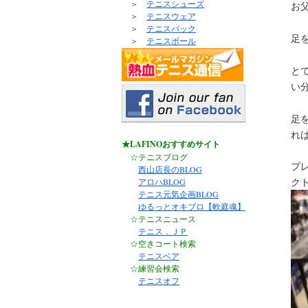
＞
テニスシューズ
お
＞
テニスウェア
＞
テニスバック
足
＞
テニスボール
と
い
足
れ
★LAFINOおすすめサイト
☆テニスブログ
プレ
西山店長のBLOG
ク
アロハBLOG
テニス元気企画BLOG
ゆるっとオキブロ【軟庭魂】
☆テニスニュース
テニス．ＪＰ
☆空きコート検索
テニスベア
☆練習会検索
テニスオフ