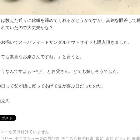
とは教えた通りに靴紐を締めてくれるかどうかですが、真剣な眼差しで
くれていたので大丈夫かな？
娘お揃いでスーパフィートサンダルアウトサイドも購入頂きました。
とても素直なお嬢さんですね。」と言うと。
そうなんですよぉ〜^_^」とお父さん、とても嬉しそうでした。
の日って父が娘に買ってあげて父が喜ぶ日だったのだ。
山克久
メントを受け付けていません
ゴリー:
テニスシューズの選び方
,
テニス店長の日常
,
常足
,
水口メソッド
,
脅威