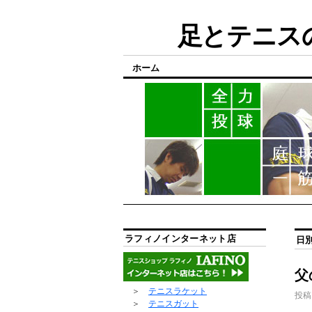
足とテニスの
ホーム
ラフィノインターネット店
日
父
＞
テニスラケット
投稿
＞
テニスガット