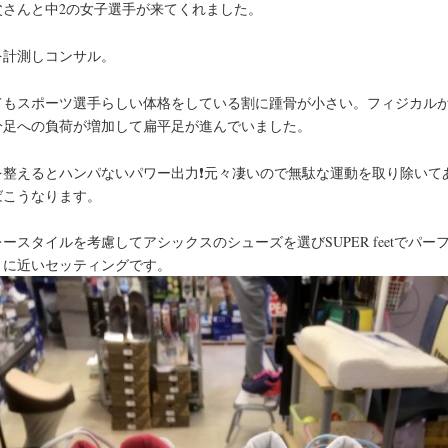
父さんと中2の女子選手が来てくれました。
を計測しコンサル。
てもスポーツ選手らしい体格をしている割に踵骨が小さい。フィジカル
分足への負荷が増加して扁平足が進んでいました。
を整えるとハンパないパワー出力❗️元々凄いので無駄な運動を取り除いて
ばこうなります。
ースタイルを考慮してアシックスのシューズを選びSUPER feetでパー
トに近いセッティングです。