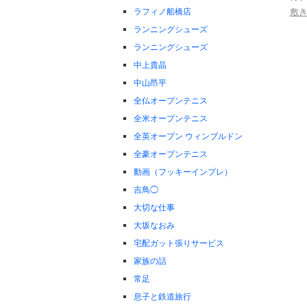
ラフィノ船橋店
敷
ランニングシューズ
ランニングシューズ
中上貴晶
中山昂平
全仏オープンテニス
全米オープンテニス
全英オープン ウィンブルドン
全豪オープンテニス
動画（フッキーインプレ）
吉鳥◯
大切な仕事
大坂なおみ
宅配ガット張りサービス
家族の話
常足
息子と鉄道旅行