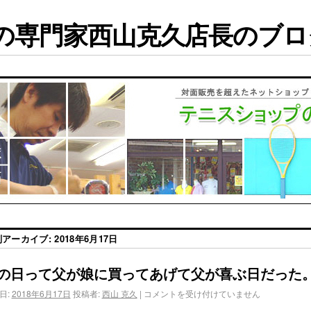
専門家西山克久店長のブログ
別アーカイブ:
2018年6月17日
の日って父が娘に買ってあげて父が喜ぶ日だった
日:
2018年6月17日
投稿者:
西山 克久
|
コメントを受け付けていません