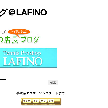
＠LAFINO
手賀沼エコマラソンスタートまで
。
0
0
0
0
0
0
0
0
0
days
hours
minutes
seconds