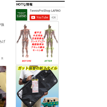
HOTな情報
が強
あげ
フェ