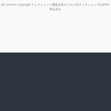
All content Copyright テニスショップ通販店長のブログ＠テニスショップLAFINO
西山克久