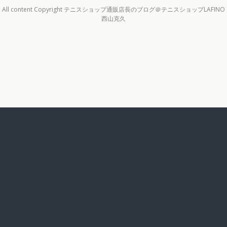
All content Copyright テニスショップ通販店長のブログ＠テニスショップLAFINO
西山克久