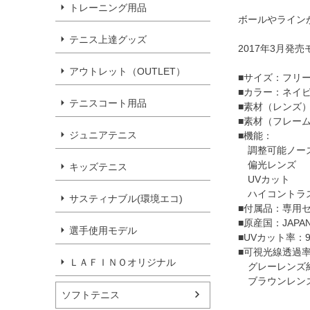
トレーニング用品
ボールやライン
テニス上達グッズ
2017年3月発売
アウトレット（OUTLET）
■サイズ：フリ
■カラー：ネイビ
テニスコート用品
■素材（レンズ
■素材（フレーム
ジュニアテニス
■機能：
調整可能ノーズ
偏光レンズ
キッズテニス
UVカット
ハイコントラ
サスティナブル(環境エコ)
■付属品：専用
■原産国：JAPA
選手使用モデル
■UVカット率：9
■可視光線透過
ＬＡＦＩＮＯオリジナル
グレーレンズ約
ブラウンレンズ
ソフトテニス