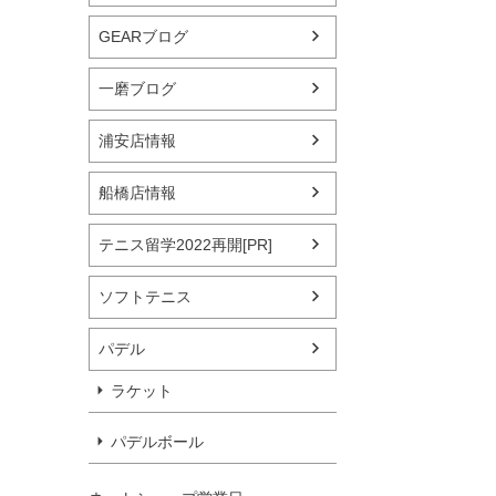
GEARブログ
一磨ブログ
浦安店情報
船橋店情報
テニス留学2022再開[PR]
ソフトテニス
パデル
ラケット
パデルボール