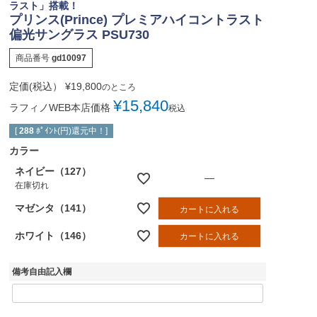
ラスト」搭載！
プリンス(Prince) プレミアハイコントラスト
偏光サングラス PSU730
商品番号
gd10097
定価(税込）
¥
19,800
のところ
¥
15,840
ラフィノWEB本店価格
税込
[
288
ﾎﾟｲﾝﾄ(円)還元中！]
カラー
ネイビー（127）
—
在庫切れ
マゼンタ（141）
カートに入れる
ホワイト（146）
カートに入れる
備考自由記入欄