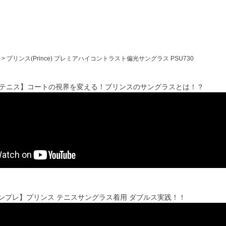
プリンス(Prince) プレミアハイコントラスト偏光サングラス PSU730
ステニス】コートの視界を変える！プリンスのサングラスとは！？
'sインプレ】プリンス テニスサングラス着用 ダブルス実践！！