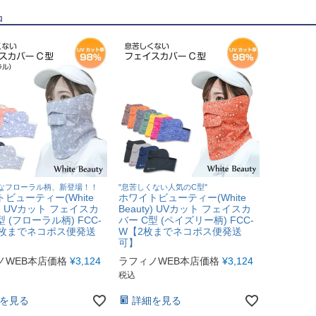
品
なフローラル柄、新登場！！
"息苦しくない人気のC型"
ビューティー(White
ホワイトビューティー(White
ty) UVカット フェイスカ
Beauty) UVカット フェイスカ
型 (フローラル柄) FCC-
バー C型 (ペイズリー柄) FCC-
2枚までネコポス便発送
W【2枚までネコポス便発送
可】
ノWEB本店価格
¥
3,124
ラフィノWEB本店価格
¥
3,124
税込
を見る
詳細を見る