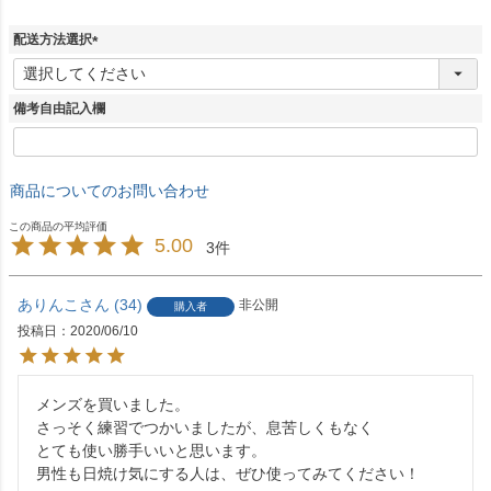
配送方法選択
(
必
須
備考自由記入欄
)
商品についてのお問い合わせ
5.00
3
ありんこ
34
非公開
購入者
投稿日
2020/06/10
メンズを買いました。

さっそく練習でつかいましたが、息苦しくもなく

とても使い勝手いいと思います。

男性も日焼け気にする人は、ぜひ使ってみてください！