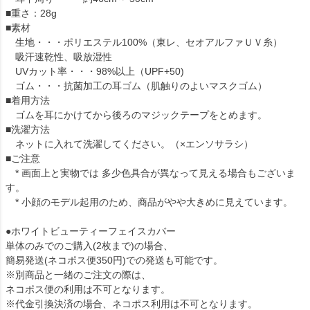
■重さ：28g
■素材
生地・・・ポリエステル100%（東レ、セオアルファＵＶ糸）
吸汗速乾性、吸放湿性
UVカット率・・・98%以上（UPF+50)
ゴム・・・抗菌加工の耳ゴム（肌触りのよいマスクゴム）
■着用方法
ゴムを耳にかけてから後ろのマジックテープをとめます。
■洗濯方法
ネットに入れて洗濯してください。（×エンソサラシ）
■ご注意
* 画面上と実物では 多少色具合が異なって見える場合もございま
す。
* 小顔のモデル起用のため、商品がやや大きめに見えています。
●ホワイトビューティーフェイスカバー
単体のみでのご購入(2枚まで)の場合、
簡易発送(ネコポス便350円)での発送も可能です。
※別商品と一緒のご注文の際は、
ネコポス便の利用は不可となります。
※代金引換決済の場合、ネコポス利用は不可となります。