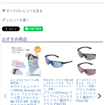
すべてのレビューを見る
レビューを書く
おすすめ商品
おしゃれなフローラル柄、
Princeサングラスで最も眩
ボールやラインがはっき
新登場！！
しさをカットする「プレミ
見える「プレミアハイコ
ホワイトビューティ
アハイコントラストミラ
トラスト」搭載！
ー」搭載！
プリンス(Prince) プ
ー(White Beauty) UV
プリンス(Prince) プ
レミアハイコント
カット フェイスカバ
レミアハイコントラ
スト偏光サングラ
ー C型 (フローラル
ストミラー偏光サン
PSU730
柄) FCC-WF【2枚ま
グラス PSU731