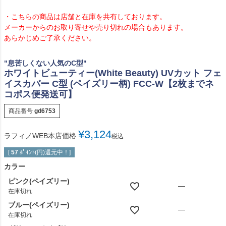
・こちらの商品は店舗と在庫を共有しております。
メーカーからのお取り寄せや売り切れの場合もあります。
あらかじめご了承ください。
"息苦しくない人気のC型"
ホワイトビューティー(White Beauty) UVカット フェ
イスカバー C型 (ペイズリー柄) FCC-W【2枚までネ
コポス便発送可】
商品番号
gd6753
¥
3,124
ラフィノWEB本店価格
税込
[
57
ﾎﾟｲﾝﾄ(円)還元中！]
カラー
ピンク(ペイズリー)
—
在庫切れ
ブルー(ペイズリー)
—
在庫切れ