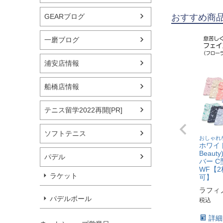
GEARブログ
おすすめ商
一磨ブログ
浦安店情報
船橋店情報
テニス留学2022再開[PR]
ソフトテニス
おしゃれ
ホワイト
Beau
パデル
バー C
WF【
ラケット
可】
ラフィ
パデルボール
税込
詳細