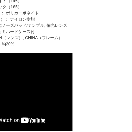
146）
165）
）： ポリカーボネイト
ム）： ナイロン樹脂
能ノーズパッド/テンプル, 偏光レンズ
用セミハードケース付
AN（レンズ）, CHINA（フレーム）
 約20%