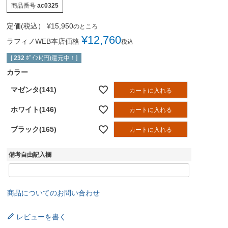
商品番号
ac0325
定価(税込）
¥
15,950
のところ
¥
12,760
ラフィノWEB本店価格
税込
[
232
ﾎﾟｲﾝﾄ(円)還元中！]
カラー
マゼンタ(141)
カートに入れる
ホワイト(146)
カートに入れる
ブラック(165)
カートに入れる
備考自由記入欄
商品についてのお問い合わせ
レビューを書く