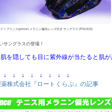
ズ
プリンス(prince) メラニン偏光レンズ付き サングラス (PSU333)
いサングラスの登場！
】肌を隠しても目に紫外線が当たると肌が
 ↓ ↓ ↓ ↓ ↓ ↓ ↓ ↓
製薬株式会社『ロートくらぶ』の記事