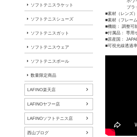
ホワイト（
ソフトテニスラケット
ブラック（
■素材（レンズ
ソフトテニスシューズ
■素材（フレー
■機能： 調整可
■付属品： 専
ソフトテニスガット
■原産国： JAP
■可視光線透過率
ソフトテニスウェア
ソフトテニスボール
数量限定商品
LAFINO楽天店
LAFINOヤフー店
LAFINOソフトテニス店
西山ブログ