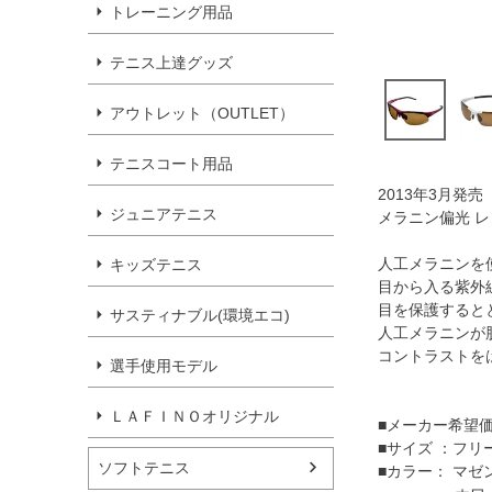
トレーニング用品
テニス上達グッズ
アウトレット（OUTLET）
テニスコート用品
2013年3月発売
ジュニアテニス
メラニン偏光 レン
人工メラニンを
キッズテニス
目から入る紫外
目を保護すると
サスティナブル(環境エコ)
人工メラニンが
コントラストを
選手使用モデル
ＬＡＦＩＮＯオリジナル
■メーカー希望価格：
■サイズ ：フリ
ソフトテニス
■カラー： マゼ