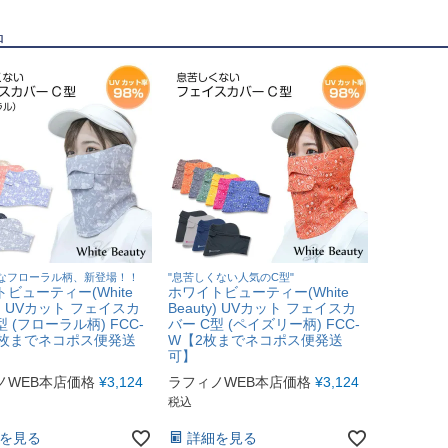
品
なフローラル柄、新登場！！
"息苦しくない人気のC型"
ビューティー(White
ホワイトビューティー(White
ty) UVカット フェイスカ
Beauty) UVカット フェイスカ
型 (フローラル柄) FCC-
バー C型 (ペイズリー柄) FCC-
2枚までネコポス便発送
W【2枚までネコポス便発送
可】
ノWEB本店価格
¥
3,124
ラフィノWEB本店価格
¥
3,124
税込
を見る
詳細を見る