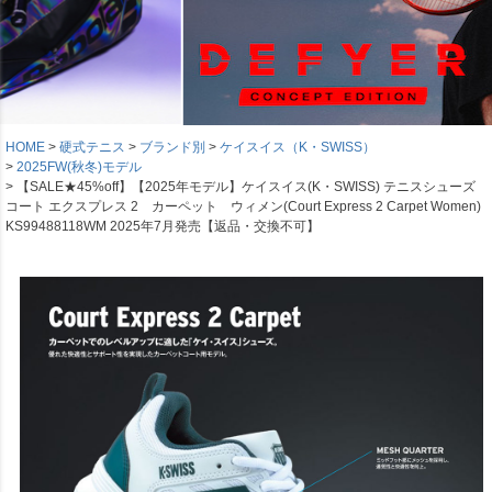
HOME
硬式テニス
ブランド別
ケイスイス（K・SWISS）
2025FW(秋冬)モデル
【SALE★45%off】【2025年モデル】ケイスイス(K・SWISS) テニスシューズ
コート エクスプレス 2 カーペット ウィメン(Court Express 2 Carpet Women)
KS99488118WM 2025年7月発売【返品・交換不可】