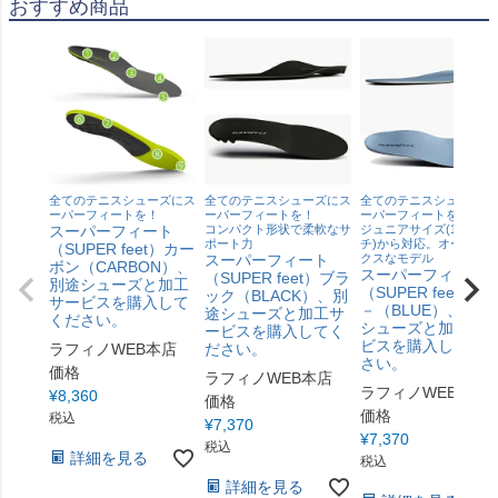
おすすめ商品
全てのテニスシューズにス
全てのテニスシューズにス
全てのテニスシューズに
ーパーフィートを！
ーパーフィートを！
ーパーフィートを！
スーパーフィート
コンパクト形状で柔軟なサ
ジュニアサイズ(17 セン
ポート力
チ)から対応。オーソド
（SUPER feet）カー
スーパーフィート
クスなモデル
ボン（CARBON）、
スーパーフィート
（SUPER feet）ブラ
別途シューズと加工
（SUPER feet）ブ
ック（BLACK）、別
サービスを購入して
－（BLUE）、別途
途シューズと加工サ
ください。
シューズと加工サ
ービスを購入してく
ビスを購入してく
ラフィノWEB本店
ださい。
さい。
価格
ラフィノWEB本店
ラフィノWEB本店
¥
8,360
価格
価格
税込
¥
7,370
¥
7,370
税込
詳細を見る
税込
詳細を見る