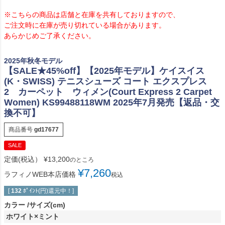
※こちらの商品は店舗と在庫を共有しておりますので、
ご注文時に在庫が売り切れている場合があります。
あらかじめご了承ください。
2025年秋冬モデル
【SALE★45%off】【2025年モデル】ケイスイス
(K・SWISS) テニスシューズ コート エクスプレス
2 カーペット ウィメン(Court Express 2 Carpet
Women) KS99488118WM 2025年7月発売【返品・交
換不可】
商品番号
gd17677
SALE
定価(税込）
¥
13,200
のところ
¥
7,260
ラフィノWEB本店価格
税込
[
132
ﾎﾟｲﾝﾄ(円)還元中！]
カラー
サイズ(cm)
ホワイト×ミント