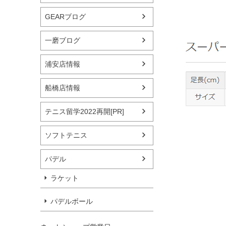
GEARブログ
一磨ブログ
浦安店情報
船橋店情報
テニス留学2022再開[PR]
ソフトテニス
パデル
ラケット
パデルボール