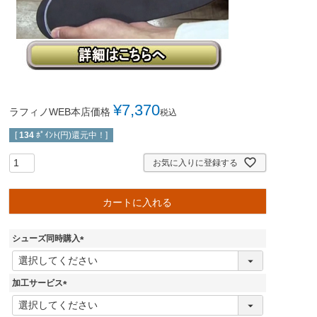
¥
7,370
ラフィノWEB本店価格
税込
[
134
ﾎﾟｲﾝﾄ(円)還元中！]
お気に入りに登録する
カートに入れる
シューズ同時購入
(
必
須
加工サービス
)
(
必