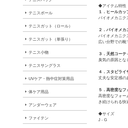
◆アイテム特性
１．ヒールカッ
テニスボール
バイオメカニク
テニスガット（ロール）
２．バイオメカ
バイオメカニク
テニスガット（単張り）
広い分野での靴
テニス小物
３．天然コーテ
臭気の原因とな
テニスサングラス
４．スタビライ
丈夫な安定感の
UVケア・熱中症対策用品
５．高密度なフ
体ケア用品
高密度なフォー
き続けられる快
アンダーウェア
◆サイズ
ファイテン
J - G