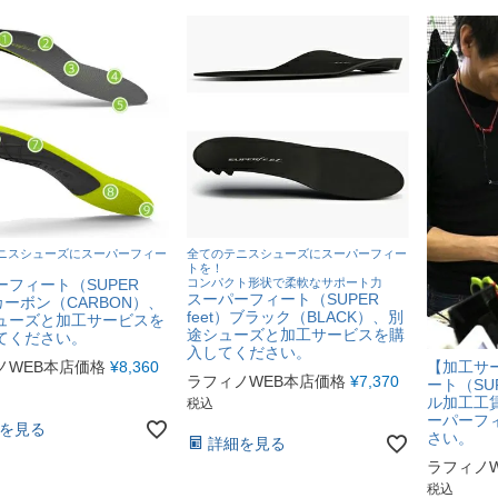
ニスシューズにスーパーフィー
全てのテニスシューズにスーパーフィー
トを！
ーフィート（SUPER
コンパクト形状で柔軟なサポート力
スーパーフィート（SUPER
）カーボン（CARBON）、
feet）ブラック（BLACK）、別
ューズと加工サービスを
途シューズと加工サービスを購
てください。
入してください。
ノWEB本店価格
¥
8,360
【加工サ
ラフィノWEB本店価格
¥
7,370
ート（SUP
ル加工工
税込
ーパーフ
を見る
さい。
詳細を見る
ラフィノ
税込