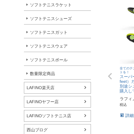
ソフトテニスラケット
ソフトテニスシューズ
ソフトテニスガット
ソフトテニスウェア
ソフトテニスボール
全てのテ
トを！
数量限定商品
スーパ
feet
別途シ
LAFINO楽天店
購入し
ラフィ
LAFINOヤフー店
税込
詳細
LAFINOソフトテニス店
西山ブログ