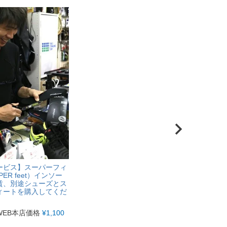
ービス】スーパーフィ
ER feet）インソー
賃、別途シューズとス
ィートを購入してくだ
WEB本店価格
¥
1,100