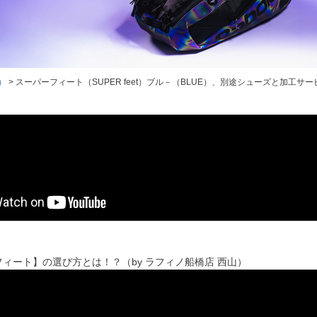
）
スーパーフィート（SUPER feet）ブル－（BLUE）、別途シューズと加工
ィート】の選び方とは！？（by ラフィノ船橋店 西山）