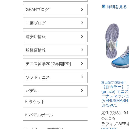
詳細を見る
GEARブログ
一磨ブログ
浦安店情報
船橋店情報
テニス留学2022再開[PR]
ソフトテニス
杉山愛プロ監修！
【新カラー】 
パデル
(prince) テ
ーナスマッシュ
(VENUSMASH 
ラケット
DPSVC1
定価(税込）
¥
1
パデルボール
のところ
ラフィノWEB