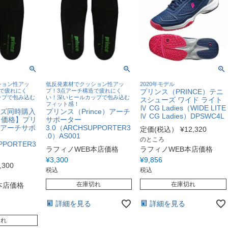
ション性アッ
低反発素材でクッション性アッ
2020年モデル
で疲れにく
プ！3点アーチ構造で疲れにく
プリンス（PRINCE）テニ
ップで包み込む
い！深いヒールカップで包み込む
スシューズ ワイド ライト
フィット感！
Ⅳ CG Ladies（WIDE LITE
ューズ同時購入
プリンス（Prince）アーチ
Ⅳ CG Ladies）DPSWC4L
ス価格】プリ
サポーター
e）アーチサポ
3.0（ARCHSUPPORTER3
定価(税込）
¥
12,320
.0）AS001
のところ
PPORTER3
ラフィノWEB本店価格
ラフィノWEB本店価格
¥
3,300
¥
9,856
,300
税込
税込
在庫切れ
在庫切れ
本店価格
詳細を見る
詳細を見る
切れ