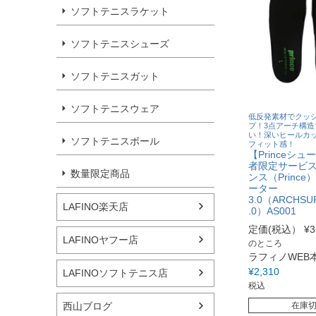
ソフトテニスラケット
ソフトテニスシューズ
ソフトテニスガット
ソフトテニスウェア
低反発素材でクッ
プ！3点アーチ構造
い！深いヒールカ
ソフトテニスボール
フィット感！
【Princeシ
者限定サービ
数量限定商品
ンス（Princ
ーター
3.0（ARCHSU
LAFINO楽天店
.0）AS001
定価(税込）
¥
3
LAFINOヤフー店
のところ
ラフィノWEB
¥
2,310
LAFINOソフトテニス店
税込
西山ブログ
在庫