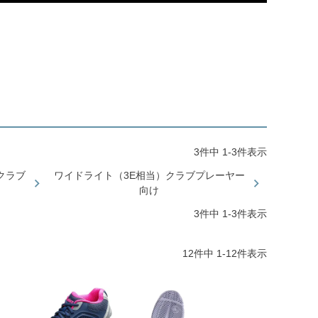
3
件中
1
-
3
件表示
クラブ
ワイドライト（3E相当）クラブプレーヤー
向け
3
件中
1
-
3
件表示
12
件中
1
-
12
件表示