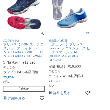
2020年モデル
杉山愛プロ監修！
プリンス（PRINCE）テニ
【新カラー】プリンス
スシューズ ワイド ライト
(prince) テニスシューズ ビ
Ⅳ AC Ladies（WIDE LITE
ーナスマッシュ AC
Ⅳ AC Ladies）DPSWA4L
(VENUSMASH AC)
DPSVA1
定価(税込）
¥
12,320
定価(税込）
¥
16,500
のところ
のところ
ラフィノWEB本店価格
ラフィノWEB本店価格
¥
9,856
¥
13,200
税込
税込
在庫切れ
詳細を見る
詳細を見る