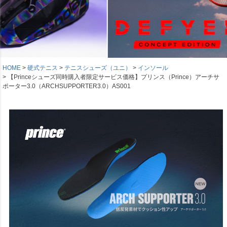
HOME
硬式テニス
テニスシューズ（ユニ）
インソール
【Princeシューズ同時購入者限定サービス価格】プリンス（Prince）アーチサ
ポーター3.0（ARCHSUPPORTER3.0）AS001