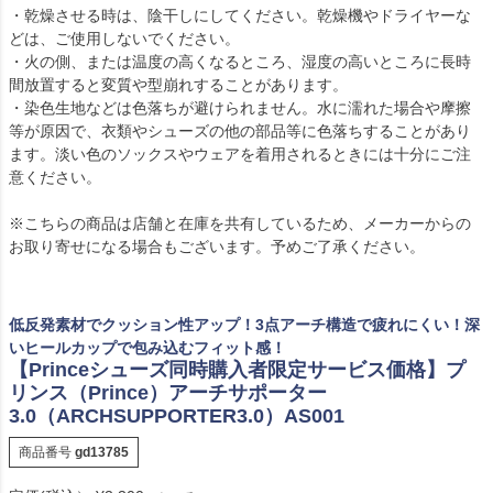
・乾燥させる時は、陰干しにしてください。乾燥機やドライヤーな
どは、ご使用しないでください。
・火の側、または温度の高くなるところ、湿度の高いところに長時
間放置すると変質や型崩れすることがあります。
・染色生地などは色落ちが避けられません。水に濡れた場合や摩擦
等が原因で、衣類やシューズの他の部品等に色落ちすることがあり
ます。淡い色のソックスやウェアを着用されるときには十分にご注
意ください。
※こちらの商品は店舗と在庫を共有しているため、メーカーからの
お取り寄せになる場合もございます。予めご了承ください。
低反発素材でクッション性アップ！3点アーチ構造で疲れにくい！深
いヒールカップで包み込むフィット感！
【Princeシューズ同時購入者限定サービス価格】プ
リンス（Prince）アーチサポーター
3.0（ARCHSUPPORTER3.0）AS001
商品番号
gd13785