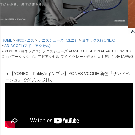
HOME
硬式テニス
テニスシューズ（ユニ）
ヨネックス(YONEX)
AD-ACCEL(アド・アクセル)
YONEX（ヨネックス）テニスシューズ POWER CUSHION AD-ACCEL WIDE G
C（パワークッション アドアクセル ワイド クレー・砂入り人工芝用）SHTAAWG
▼【YONEX x Fukky'sインプレ】YONEX VCORE 新色『サンドベ
ージュ』でダブルス対決！！