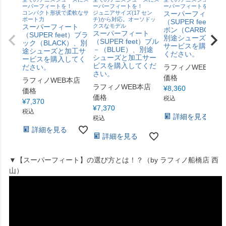
ーパーフィートを！
ーパーフィートを！
ーパーフィートを！
コンパクト形状で柔軟なサ
ジュニアサイズ(17 セン
スーパーフィート
ポート力
チ)から対応。オーソドッ
（SUPER feet）カ
スーパーフィート
クスなモデル
ボン（CARBON）
スーパーフィート
（SUPER feet）ブラ
別途シューズと加
（SUPER feet）ブル
ック（BLACK）、別
サービスを購入し
－（BLUE）、別途
途シューズと加工サ
ください。
シューズと加工サー
ービスを購入してく
ビスを購入してくだ
ださい。
ラフィノWEB本店
さい。
価格
ラフィノWEB本店
ラフィノWEB本店
¥
8,360
価格
価格
税込
¥
7,370
¥
7,370
税込
詳細を見る
税込
詳細を見る
詳細を見る
▼【スーパーフィート】の選び方とは！？（by ラフィノ船橋店 西
山）