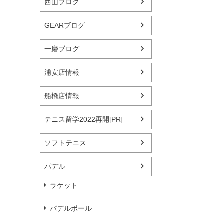
西山ブログ
GEARブログ
一磨ブログ
浦安店情報
船橋店情報
テニス留学2022再開[PR]
ソフトテニス
パデル
ラケット
パデルボール