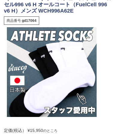
セル996 v6 H オールコート（FuelCell 996
v6 H）メンズ WCH996A62E
商品番号
gd17064
定価(税込）
¥
15,950
のところ