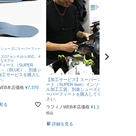
スシューズにスーパーフィー
blueeq（ブ
ANKLE 
ズ(17 センチ)から対応。オ
アンクル ソ
スなモデル
00011 20
ィート（SUPER
ブル－（BLUE）、別途シ
ラフィノWE
加工サービスを購入し
税込
い。
【加工サービス】スーパーフィ
ート（SUPER feet）インソー
WEB本店価格
¥
7,370
詳細を見
ル加工工賃、別途シューズとス
ーパーフィートを購入してくだ
さい。
見る
ラフィノWEB本店価格
¥
1,100
税込
詳細を見る