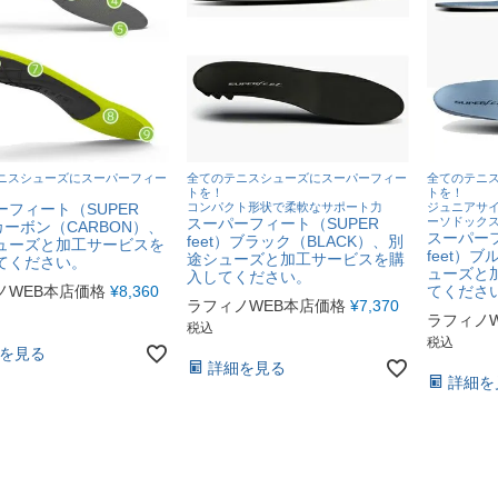
ニスシューズにスーパーフィー
全てのテニスシューズにスーパーフィー
全てのテニ
トを！
トを！
ーフィート（SUPER
コンパクト形状で柔軟なサポート力
ジュニアサイ
スーパーフィート（SUPER
ーソドック
）カーボン（CARBON）、
スーパーフ
feet）ブラック（BLACK）、別
ューズと加工サービスを
feet）
途シューズと加工サービスを購
てください。
ューズと
入してください。
ノWEB本店価格
¥
8,360
てくださ
ラフィノWEB本店価格
¥
7,370
ラフィノ
税込
税込
を見る
詳細を見る
詳細を