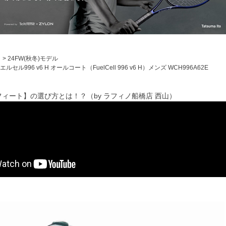
）
24FW(秋冬)モデル
6 v6 H オールコート（FuelCell 996 v6 H）メンズ WCH996A62E
ィート】の選び方とは！？（by ラフィノ船橋店 西山）