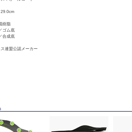
29.0cm
成樹脂
／ゴム底
／合成底
ニス連盟公認メーカー
品