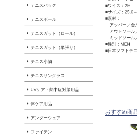
テニスバッグ
■ワイズ：2E
■サイズ：25.0～
■素材：
テニスボール
アッパー／合
アウトソール
テニスガット（ロール）
ミッドソール
■性別：MEN
テニスガット（単張り）
■日本ソフトテ
テニス小物
テニスサングラス
UVケア・熱中症対策用品
体ケア用品
おすすめ商
アンダーウェア
ファイテン