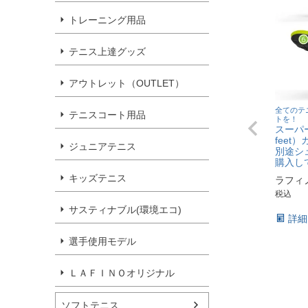
トレーニング用品
テニス上達グッズ
アウトレット（OUTLET）
全てのテ
テニスコート用品
トを！
スーパ
feet
ジュニアテニス
別途シ
購入し
キッズテニス
ラフィ
税込
サスティナブル(環境エコ)
詳細
選手使用モデル
ＬＡＦＩＮＯオリジナル
ソフトテニス