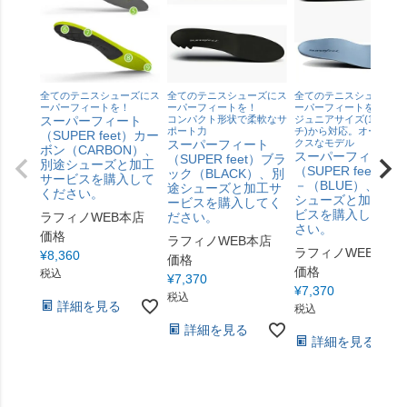
全てのテニスシューズにス
全てのテニスシューズにス
全てのテニスシューズに
ーパーフィートを！
ーパーフィートを！
ーパーフィートを！
スーパーフィート
コンパクト形状で柔軟なサ
ジュニアサイズ(17 セン
ポート力
チ)から対応。オーソド
（SUPER feet）カー
スーパーフィート
クスなモデル
ボン（CARBON）、
スーパーフィート
（SUPER feet）ブラ
別途シューズと加工
（SUPER feet）ブ
ック（BLACK）、別
サービスを購入して
－（BLUE）、別途
途シューズと加工サ
ください。
シューズと加工サ
ービスを購入してく
ビスを購入してく
ラフィノWEB本店
ださい。
さい。
価格
ラフィノWEB本店
ラフィノWEB本店
¥
8,360
価格
価格
税込
¥
7,370
¥
7,370
税込
詳細を見る
税込
詳細を見る
詳細を見る