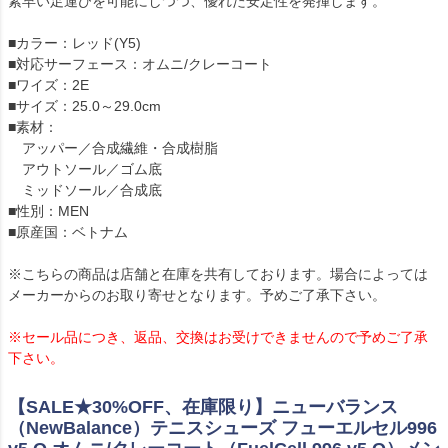
素早い足運びを可能にしつつ、優れた安定性を発揮します。
■カラー：レッド(Y5)
■対応サーフェース：オムニ/クレーコート
■ワイズ：2E
■サイズ：25.0～29.0cm
■素材：
アッパー／合成繊維・合成樹脂
アウトソール／ゴム底
ミッドソール／合成底
■性別：MEN
■原産国：ベトナム
※こちらの商品は店舗と在庫を共有しております。場合によっては
メーカーからのお取り寄せとなります。予めご了承下さい。
※セール品につき、返品、交換はお受けできませんので予めご了承
下さい。
【SALE★30%OFF、在庫限り】ニューバランス
（NewBalance）テニスシューズ フューエルセル996