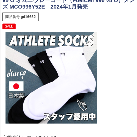
v5 O オムニ/クレーコート（FuelCell 996 v5 O）メン
ズ MCO996Y52E 2024年1月発売
商品番号
gd16652
SALE