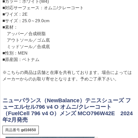
■カラー：ホワイト(W4)
■対応サーフェース：オムニ/クレーコート
■ワイズ：2E
■サイズ：25.0～29.0cm
■素材：
アッパー／合成樹脂
アウトソール／ゴム底
ミッドソール／合成底
■性別：MEN
■原産国：ベトナム
※こちらの商品は店舗と在庫を共有しております。場合によっては
メーカーからのお取り寄せとなります。予めご了承下さい。
ニューバランス（NewBalance）テニスシューズ フ
ューエルセル796 v4 O オムニ/クレーコート
（FuelCell 796 v4 O）メンズ MCO796W42E 2024
年2月発売
商品番号
gd16650