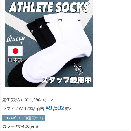
定価(税込）
¥
11,990
のところ
¥
9,592
ラフィノWEB本店価格
税込
[
174
ﾎﾟｲﾝﾄ(円)還元中！]
カラー
サイズ(cm)