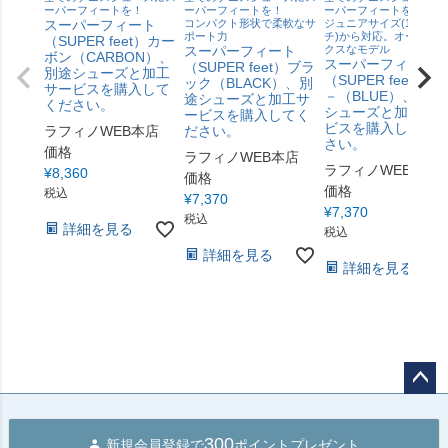
ーパーフィートを！
ーパーフィートを！
ーパーフィートを！
スーパーフィート
コンパクト形状で柔軟なサ
ジュニアサイズ(17 セン
ポート力
チ)から対応。オーソド
（SUPER feet）カー
スーパーフィート
クスなモデル
ボン（CARBON）、
スーパーフィート
（SUPER feet）ブラ
別途シューズと加工
（SUPER feet）ブ
ック（BLACK）、別
サービスを購入して
－（BLUE）、別途
途シューズと加工サ
ください。
シューズと加工サ
ービスを購入してく
ビスを購入してく
ラフィノWEB本店
ださい。
さい。
価格
ラフィノWEB本店
ラフィノWEB本店
¥
8,360
価格
価格
税込
¥
7,370
¥
7,370
税込
詳細を見る
税込
詳細を見る
詳細を見る
ペー
ジト
300
新規会員登録で
ポイントプレゼント
ップ