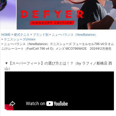
HOME
硬式テニス
ブランド別
ニューバランス（NewBalance）
テニスシューズUnisex
ニューバランス（NewBalance）テニスシューズ フューエルセル796 v4 O オム
ニ/クレーコート（FuelCell 796 v4 O）メンズ MCO796W42E 2024年2月発売
▼【スーパーフィート】の選び方とは！？（by ラフィノ船橋店 西
山）