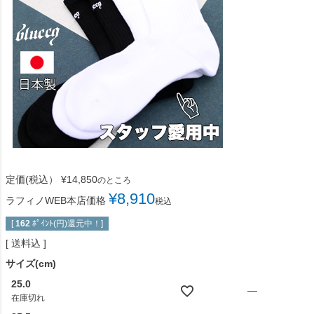
定価(税込）
¥
14,850
のところ
¥
8,910
ラフィノWEB本店価格
税込
[
162
ﾎﾟｲﾝﾄ(円)還元中！]
送料込
サイズ(cm)
25.0
—
在庫切れ