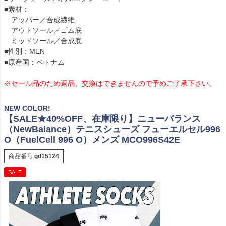
■素材：
アッパー／合成繊維
アウトソール／ゴム底
ミッドソール／合成底
■性別：MEN
■原産国：ベトナム
※セール品のため返品、交換はできませんので予めご了承下さい。
NEW COLOR!
【SALE★40%OFF、在庫限り】ニューバランス
（NewBalance）テニスシューズ フューエルセル996
O（FuelCell 996 O）メンズ MCO996S42E
商品番号
gd15124
SALE