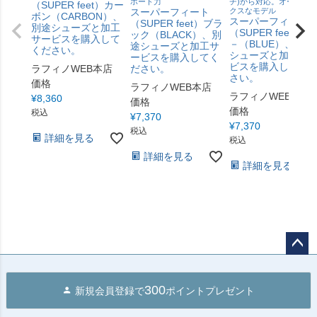
ポート力
チ)から対応。オーソド
（SUPER feet）カー
スーパーフィート
クスなモデル
ボン（CARBON）、
スーパーフィート
（SUPER feet）ブラ
別途シューズと加工
（SUPER feet）ブ
ック（BLACK）、別
サービスを購入して
－（BLUE）、別途
途シューズと加工サ
ください。
シューズと加工サ
ービスを購入してく
ビスを購入してく
ラフィノWEB本店
ださい。
さい。
価格
ラフィノWEB本店
ラフィノWEB本店
¥
8,360
価格
価格
税込
¥
7,370
¥
7,370
税込
詳細を見る
税込
詳細を見る
詳細を見る
ペー
ジト
300
新規会員登録で
ポイントプレゼント
ップ
へ