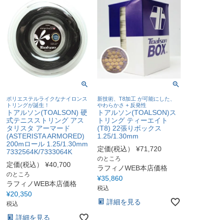
ポリエステルライクなナイロンス
新技術、T8加工 が可能にした、
トリングが誕生！
やわらかさ + 反発性
トアルソン(TOALSON) 硬
トアルソン(TOALSON)ス
式テニスストリング アス
トリング ティーエイト
タリスタ アーマード
(T8) 22張りボックス
(ASTERISTA ARMORED)
1.25/1.30mm
200mロール 1.25/1.30mm
定価(税込）
¥
71,720
7332564K/7333064K
のところ
定価(税込）
¥
40,700
ラフィノWEB本店価格
のところ
¥
35,860
ラフィノWEB本店価格
税込
¥
20,350
詳細を見る
税込
詳細を見る