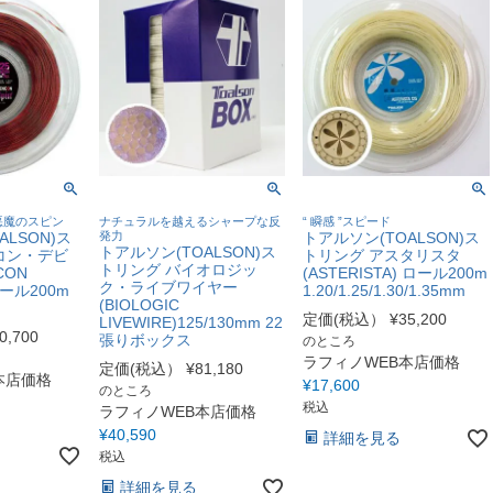
悪魔のスピン
ナチュラルを越えるシャープな反
“ 瞬感 ”スピード
ALSON)ス
発力
トアルソン(TOALSON)ス
トアルソン(TOALSON)ス
コン・デビ
トリング アスタリスタ
トリング バイオロジッ
CON
(ASTERISTA) ロール200m
ク・ライブワイヤー
 ロール200m
1.20/1.25/1.30/1.35mm
(BIOLOGIC
定価(税込）
¥
35,200
LIVEWIRE)125/130mm 22
0,700
張りボックス
のところ
ラフィノWEB本店価格
定価(税込）
¥
81,180
本店価格
¥
17,600
のところ
税込
ラフィノWEB本店価格
¥
40,590
詳細を見る
税込
詳細を見る