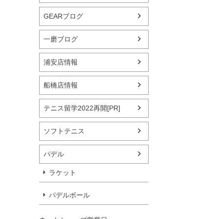
GEARブログ
一磨ブログ
浦安店情報
船橋店情報
テニス留学2022再開[PR]
ソフトテニス
パデル
ラケット
パデルボール