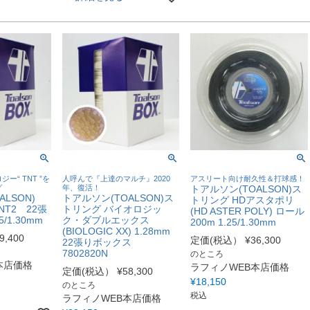
ー“ TNT ”を
人呼んで『上達のマルチ』2020
アスリート向け耐久性＆打球感！
グ
年、復活！
トアルソン(TOALSON)ス
ALSON)
トアルソン(TOALSON)ス
トリング HDアスタポリ
T2 22張
トリング バイオロジッ
(HD ASTER POLY) ロール
/1.30mm
ク・ダブルエックス
200m 1.25/1.30mm
(BIOLOGIC XX) 1.28mm
9,400
定価(税込）
¥
36,300
22張りボックス
7802820N
のところ
本店価格
ラフィノWEB本店価格
定価(税込）
¥
58,300
¥
18,150
のところ
税込
ラフィノWEB本店価格