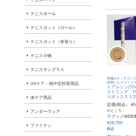
テニスボール
テニスガット（ロール）
テニスガット（単張り）
テニス小物
テニスサングラス
究極のナノテクノロジ
採用したストリン
UVケア・熱中症対策用品
トアルソン(TO
ストリング TN
りボックス 1.25
体ケア用品
定価(税込）
¥
5
のところ
アンダーウェア
ラフィノWEB
¥
29,700
ファイテン
税込