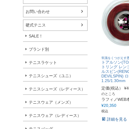
お問い合わせ
硬式テニス
SALE！
ブランド別
常識をくつがえす
トアルソン(TO
テニスラケット
トリング レン
ルスピン(REN
テニスシューズ（ユニ）
DEVILSPIN)
1.25/1.30mm
定価(税込）
¥
4
テニスシューズ（レディース）
のところ
ラフィノWEB
テニスウェア（メンズ）
¥
20,350
税込
テニスウェア（レディース）
詳細を見る
テニスバッグ