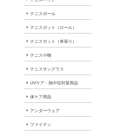
テニスボール
テニスガット（ロール）
テニスガット（単張り）
テニス小物
テニスサングラス
UVケア・熱中症対策用品
体ケア用品
アンダーウェア
ファイテン