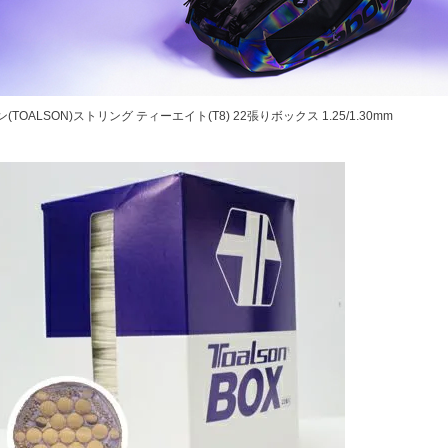
(TOALSON)ストリング ティーエイト(T8) 22張りボックス 1.25/1.30mm