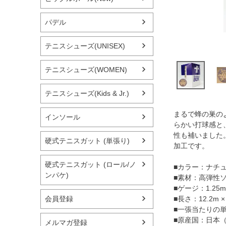
パデル
テニスシューズ(UNISEX)
テニスシューズ(WOMEN)
テニスシューズ(Kids & Jr.)
まるで蜂の巣の
インソール
らかい打球感と
性も補いました。
硬式テニスガット (単張り)
加工です。
硬式テニスガット (ロール/ノ
■カラー：ナチ
ンパケ)
■素材：高弾性
■ゲージ：1.25mm
会員登録
■長さ：12.2m 
■一張当たりの単
■原産国：日本
メルマガ登録