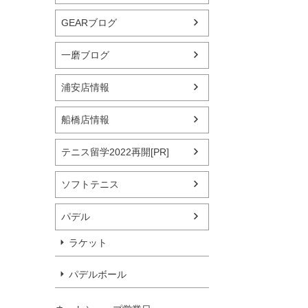
GEARブログ
一磨ブログ
浦安店情報
船橋店情報
テニス留学2022再開[PR]
ソフトテニス
パデル
ラケット
パデルボール