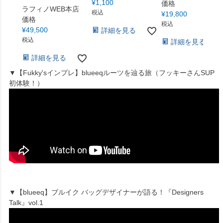
¥
1,100
価格
ラフィノWEB本店
税込
¥
19,800
価格
税込
¥
49,500
詳細を見る
税込
詳細を見る
詳細を見る
▼【Fukky'sインプレ】blueeqルーツを辿る旅（フッキーさんSUP
初体験！）
▼【blueeq】ブルイク バッグデザイナーが語る！『Designers
Talk』vol.1