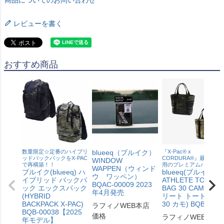
商品についてのお問い合わせ
レビューを書く
おすすめ商品
数量限定☆定番のハイブリ
blueeq（ブルイク）
『X-Pac® x
ッドバックパックをX-PAC
CORDURA®』最強素材
WINDOW
で再構築！！
用のプレミアムバージョ
WAPPEN（ウィンド
ブルイク(blueeq) ハ
blueeq(ブルイク)
ウ ワッペン）
イブリッド バックパ
ATHLETE TOTE
BQAC-00009 2023
ック エックスパック
BAG 30 CAMO (ア
年4月発売
(HYBRID
リート トートバッ
BACKPACK X-PAC)
30 カモ) BQB-0002
ラフィノWEB本店
BQB-00038【2025
価格
ラフィノWEB本店
年モデル】