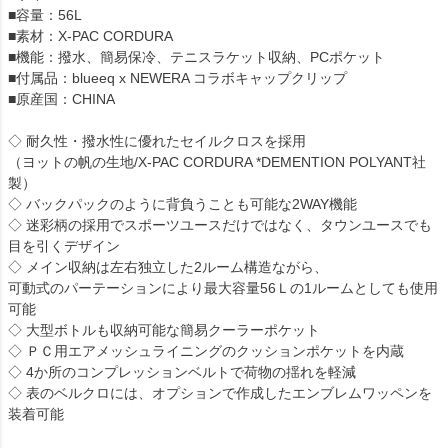
■容量：56L
■素材：X-PAC CORDURA
■機能：撥水、簡易保冷、テニスラケット収納、PCポケット
■付属品：blueeq x NEWERA コラボキャップクリップ
■原産国：CHINA
◇ 耐久性・撥水性に優れたセイルクロスを採用
（ヨットの帆の生地/X-PAC CORDURA *DEMENTION POLYANT社
製）
◇ バックパックのように背負うことも可能な2WAY機能
◇ 迷彩柄の採用でスポーツユースだけではなく、タウンユースでも
目を引くデザイン
◇ メイン収納は左右独立した2ルーム構造ながら、
可動式のパーテーションにより最大容量56Ｌの1ルームとしても使用
可能
◇ 大型ボトルも収納可能な簡易クーラーポケット
◇ ＰＣ用エアメッシュライニングのクッションポケットを内蔵
◇ 4か所のコンプレッションベルトで荷物の揺れを軽減
◇ 表のベルクロには、オプションで作成したエンブレムワッペンを
装着可能