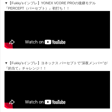
▼【Fukky’sインプレ】YONEX VCORE PROの後継モデル
『PERCEPT（パーセプト）』初打ち！！
▼【Fukky'sインプレ】ヨネックス パーセプトで”深夜メンバー”が
『的当て』チャレンジ！！