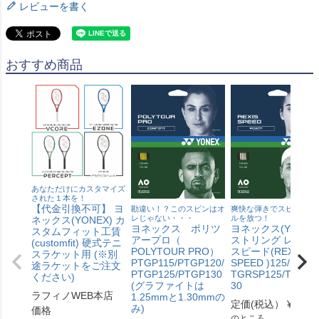
レビューを書く
おすすめ商品
あなただけにカスタマイズ
された１本を！
【代金引換不可】 ヨ
勘違い！？このスピンはオ
爽快な弾きでスピードボ
レじゃない・・・
ルを放つ！
ネックス(YONEX) カ
ヨネックス ポリツ
ヨネックス(YONEX
スタムフィット工賃
アープロ（
ストリング レクシ
(customfit) 硬式テニ
POLYTOUR PRO）
スピード(REXIS
スラケット用 (※別
PTGP115/PTGP120/
SPEED )125/130
途ラケットをご注文
PTGP125/PTGP130
TGRSP125/TGRSP
ください)
(グラファイトは
30
ラフィノWEB本店
1.25mmと1.30mmの
定価(税込）
¥
3,850
み)
価格
のところ