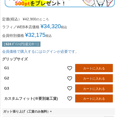
定価(税込）
¥
42,900
のところ
¥
34,320
ラフィノWEB本店価格
税込
¥
32,175
会員特別価格
税込
[
624
ﾎﾟｲﾝﾄ(円)還元中！]
会員価格で購入するにはログインが必要です。
グリップサイズ
G1
カートに入れる
G2
カートに入れる
G3
カートに入れる
カスタムフィット(※要別途工賃)
カートに入れる
ガット張り上げ（工賃のみ無料）