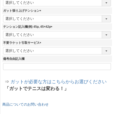
(
必
須
ガット張り上げテンション
)
(
必
須
テンション記入欄(例) 45p, 45×42p
)
(
必
須
不要ラケット引取サービス
)
(
必
須
備考自由記入欄
)
⇒
ガットが必要な方はこちらからお選びください
「ガットでテニスは変わる！」
商品についてのお問い合わせ