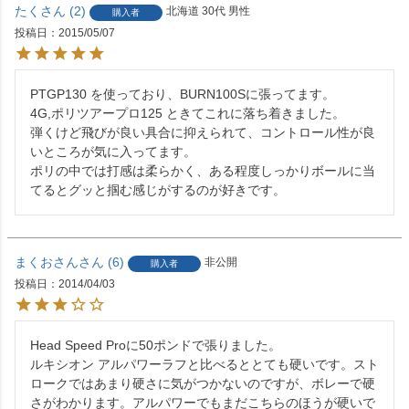
たく
2
北海道
30代
男性
購入者
投稿日
2015/05/07
PTGP130 を使っており、BURN100Sに張ってます。

4G,ポリツアープロ125 ときてこれに落ち着きました。

弾くけど飛びが良い具合に抑えられて、コントロール性が良
いところが気に入ってます。

ポリの中では打感は柔らかく、ある程度しっかりボールに当
てるとグッと掴む感じがするのが好きです。
まくおさん
6
非公開
購入者
投稿日
2014/04/03
Head Speed Proに50ポンドで張りました。

ルキシオン アルパワーラフと比べるととても硬いです。スト
ロークではあまり硬さに気がつかないのですが、ボレーで硬
さがわかります。アルパワーでもまだこちらのほうが硬いで