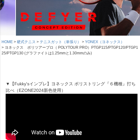
HOME
硬式テニス
テニスガット（単張り）
YONEX（ヨネックス）
ヨネックス ポリツアープロ（ POLYTOUR PRO）PTGP115/PTGP120/PTGP1
25/PTGP130 (グラファイトは1.25mmと1.30mmのみ)
▼【Fukky'sインプレ】ヨネックス ポリストリング『６機種』打ち
比べ（EZONE2024新色使用）