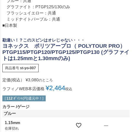
ブルー：共通
グラファイト：PTGP125/130のみ
フラッシュイエロー：共通
ミッドナイトパープル：共通
■日本製
勘違い！？このスピンはオレじゃない・・・
ヨネックス ポリツアープロ（ POLYTOUR PRO）
PTGP115/PTGP120/PTGP125/PTGP130 (グラファイ
トは1.25mmと1.30mmのみ)
商品番号
st-yo-007
定価(税込）
¥
3,080
のところ
¥
2,464
ラフィノWEB本店価格
税込
[
112
ﾎﾟｲﾝﾄ(円)還元中！]
カラー
ゲージ
ブルー
1.15mm
—
在庫切れ