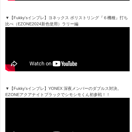
▼【Fukky'sインプレ】ヨネックス ポリストリング『６機種』打ち
比べ（EZONE2024新色使用）ラリー編
▼【Fukky'sインプレ】YONEX 深夜メンバーのダブルス対決。
EZONEアクアナイトブラックでシモシモくん初参戦！！