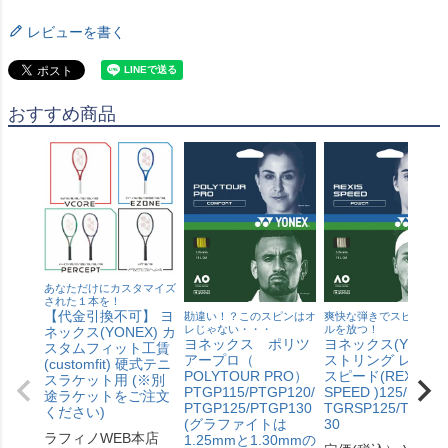
レビューを書く
おすすめ商品
あなただけにカスタマイズ
された１本を！
【代金引換不可】 ヨ
勘違い！？このスピンはオ
爽快な弾きでスピードボ
レじゃない・・・
ルを放つ！
ネックス(YONEX) カ
ヨネックス ポリツ
ヨネックス(YONEX
スタムフィット工賃
アープロ（
ストリング レクシ
(customfit) 硬式テニ
POLYTOUR PRO）
スピード(REXIS
スラケット用 (※別
PTGP115/PTGP120/
SPEED )125/130
途ラケットをご注文
PTGP125/PTGP130
TGRSP125/TGRSP
ください)
(グラファイトは
30
ラフィノWEB本店
1.25mmと1.30mmの