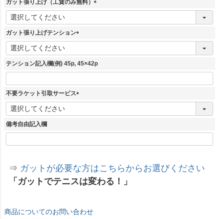
ガット張り上げ（工賃のみ無料）
(
必
須
ガット張り上げテンション
)
(
必
須
テンション記入欄(例) 45p, 45×42p
)
不要ラケット引取サービス
(
必
須
備考自由記入欄
)
⇒
ガットが必要な方はこちらからお選びください
「ガットでテニスは変わる！」
商品についてのお問い合わせ