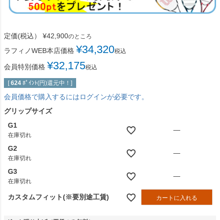
定価(税込）
¥
42,900
のところ
¥
34,320
ラフィノWEB本店価格
税込
¥
32,175
会員特別価格
税込
[
624
ﾎﾟｲﾝﾄ(円)還元中！]
会員価格で購入するにはログインが必要です。
グリップサイズ
G1
—
在庫切れ
G2
—
在庫切れ
G3
—
在庫切れ
カスタムフィット(※要別途工賃)
カートに入れる