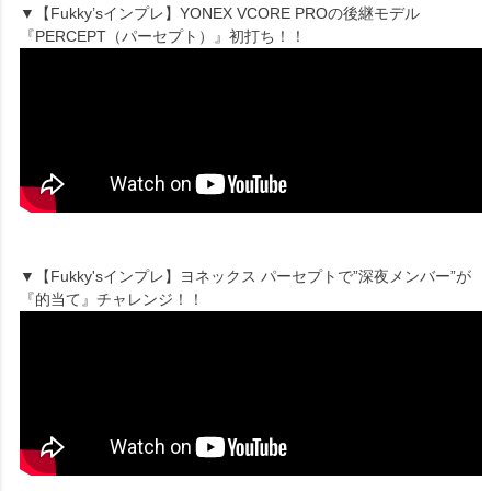
▼【Fukky’sインプレ】YONEX VCORE PROの後継モデル
『PERCEPT（パーセプト）』初打ち！！
▼【Fukky'sインプレ】ヨネックス パーセプトで”深夜メンバー”が
『的当て』チャレンジ！！