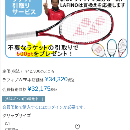
定価(税込）
¥
42,900
のところ
¥
34,320
ラフィノWEB本店価格
税込
¥
32,175
会員特別価格
税込
[
624
ﾎﾟｲﾝﾄ(円)還元中！]
会員価格で購入するにはログインが必要です。
グリップサイズ
G1
—
在庫切れ