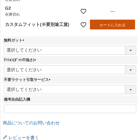
G2
—
在庫切れ
カスタムフィット(※要別途工賃)
カートに入れる
無料ガット
(
必
須
ﾃﾝｼｮﾝ(ｶﾞｯﾄの強さ)
)
(
必
須
不要ラケット引取サービス
)
(
必
須
備考自由記入欄
)
商品についてのお問い合わせ
レビューを書く