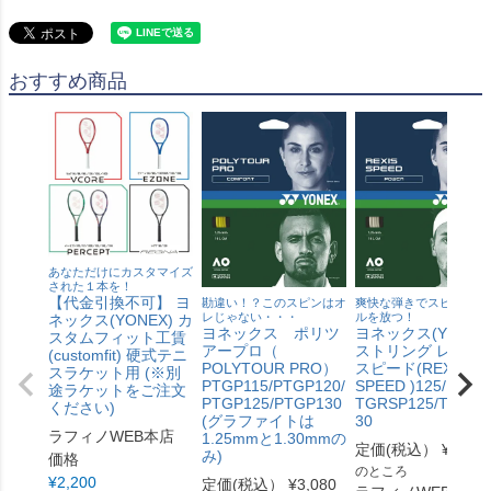
おすすめ商品
あなただけにカスタマイズ
された１本を！
【代金引換不可】 ヨ
勘違い！？このスピンはオ
爽快な弾きでスピードボ
レじゃない・・・
ルを放つ！
ネックス(YONEX) カ
ヨネックス ポリツ
ヨネックス(YONEX
スタムフィット工賃
アープロ（
ストリング レクシ
(customfit) 硬式テニ
POLYTOUR PRO）
スピード(REXIS
スラケット用 (※別
PTGP115/PTGP120/
SPEED )125/130
途ラケットをご注文
PTGP125/PTGP130
TGRSP125/TGRSP
ください)
(グラファイトは
30
ラフィノWEB本店
1.25mmと1.30mmの
定価(税込）
¥
3,850
み)
価格
のところ
¥
2,200
定価(税込）
¥
3,080