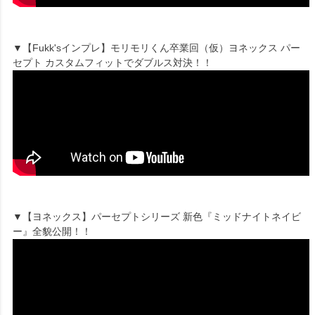
▼【Fukk'sインプレ】モリモリくん卒業回（仮）ヨネックス パー
セプト カスタムフィットでダブルス対決！！
▼【ヨネックス】パーセプトシリーズ 新色『ミッドナイトネイビ
ー』全貌公開！！