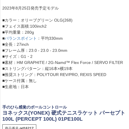
2023年8月25日発売予定モデル
■カラー：オリーブグリーン OLG(268)
■フェイス面積:100inch2
■平均重量：280g
■
バランスポイント
：平均330mm
■全長：27inch
■フレーム厚：23.0 - 23.0 - 23.0mm
■サイズ：G1・2
■素材：HM GRAPHITE / 2G-Namd™ Flex Force / SERVO FILTER
■ストリングパターン：縦16本×横19本
■推奨ストリング：POLYTOUR REV/PRO, REXIS SPEED
■ケース付属：無し
■生産地：日本
手のひら感覚のボールコントロール
ヨネックス(YONEX) 硬式テニスラケット パーセプト
100L (PERCEPT 100L) 01PE100L
商品番号
gd16217