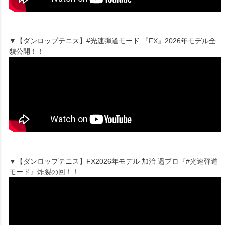
▼【ダンロップテニス】#光速弾道モード 『FX』2026年モデル全
貌公開！！
▼【ダンロップテニス】FX2026年モデル 加治 遥プロ『#光速弾道
モード』炸裂の回！！