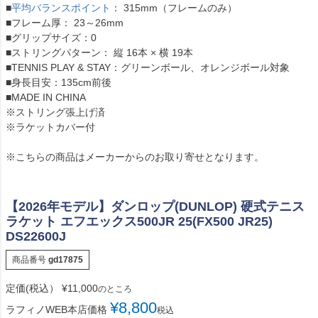
■
平均バランスポイント
： 315mm（フレームのみ）
■フレーム厚： 23～26mm
■グリップサイズ：0
■ストリングパターン： 縦 16本 × 横 19本
■TENNIS PLAY & STAY：グリーンボール、オレンジボール対象
■身長目安：135cm前後
■MADE IN CHINA
※ストリング張上げ済
※ラケットカバー付
※こちらの商品はメーカーからのお取り寄せとなります。
【2026年モデル】ダンロップ(DUNLOP) 硬式テニス
ラケット エフエックス500JR 25(FX500 JR25)
DS22600J
商品番号
gd17875
定価(税込）
¥
11,000
のところ
¥
8,800
ラフィノWEB本店価格
税込