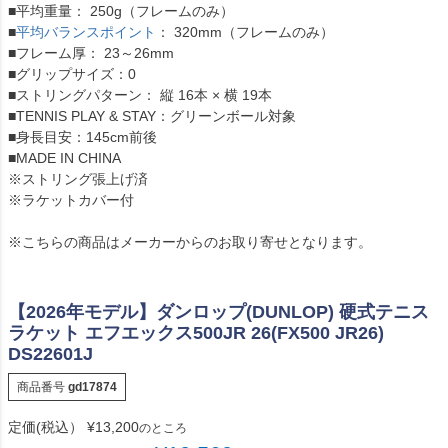
■平均重量： 250g（フレームのみ）
■
平均バランスポイント
： 320mm（フレームのみ）
■フレーム厚： 23～26mm
■グリップサイズ：0
■ストリングパターン： 縦 16本 × 横 19本
■TENNIS PLAY & STAY：グリーンボール対象
■身長目安：145cm前後
■MADE IN CHINA
※ストリング張上げ済
※ラケットカバー付
※こちらの商品はメーカーからのお取り寄せとなります。
【2026年モデル】ダンロップ(DUNLOP) 硬式テニス
ラケット エフエックス500JR 26(FX500 JR26)
DS22601J
商品番号
gd17874
定価(税込）
¥
13,200
のところ