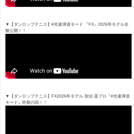
▼【ダンロップテニス】#光速弾道モード 『FX』2026年モデル全
貌公開！！
▼【ダンロップテニス】FX2026年モデル 加治 遥プロ『#光速弾道
モード』炸裂の回！！