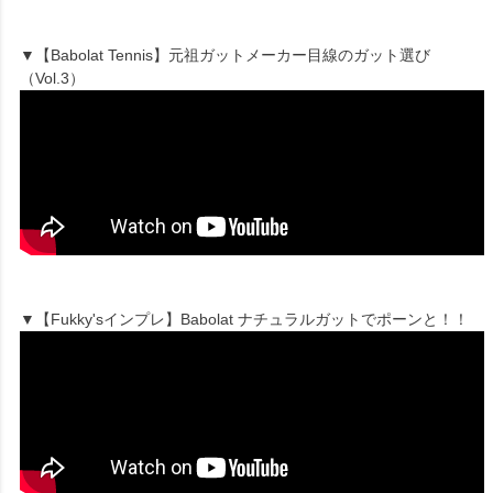
▼【Babolat Tennis】元祖ガットメーカー目線のガット選び
（Vol.3）
▼【Fukky'sインプレ】Babolat ナチュラルガットでポーンと！！