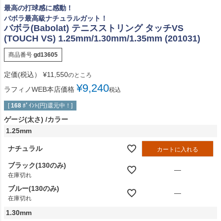
最高の打球感に感動！
バボラ最高級ナチュラルガット！
バボラ(Babolat) テニスストリング タッチVS
(TOUCH VS) 1.25mm/1.30mm/1.35mm (201031)
商品番号
gd13605
定価(税込）
¥
11,550
のところ
¥
9,240
ラフィノWEB本店価格
税込
[
168
ﾎﾟｲﾝﾄ(円)還元中！]
ゲージ(太さ)
カラー
1.25mm
ナチュラル
カートに入れる
ブラック(130のみ)
—
在庫切れ
ブルー(130のみ)
—
在庫切れ
1.30mm