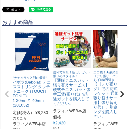
おすすめ商品
便利で簡単！新しいガット
エコ割！★依頼専用バッ
張りのスタイル！
《デリ張りーバッグ》を
"ナチュラル入門に最適"
【通販テニスガット
えば150円引き！
バボラ(Babolat) テニ
【《デリ張りーバ
張り替えサービス】
スストリング タッチ
グ》での硬式テニ
硬式テニス ガット張
トニック (TOUCH
ラケット 通販ガッ
替工賃(張り代) ※別
TONIC)
張り替えサービス
途ガットを購入して
1.30mm/1.40mm
用】張り替え工賃(
ください。
(201032)
り代）、別途スト
ラフィノWEB本店
ングを購入してく
定価(税込）
¥
8,250
さい。
価格
のところ
¥
2,420
ラフィノWEB本店
ラフィノWEB本店
税込